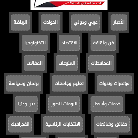
الأخبار
عربي ودولي
الحوادث
الرياضة
فن وثقافة
الاقتصاد
التكنولوجيا
المحافظات
المنوعات
المقالات
مؤتمرات وندوات
تعليم وجامعات
برلمان وسياسة
خدمات وأسعار
البومات الصور
دين ودنيا
حقائق وشائعات
الانتخابات الرئاسية
انفجرافيك