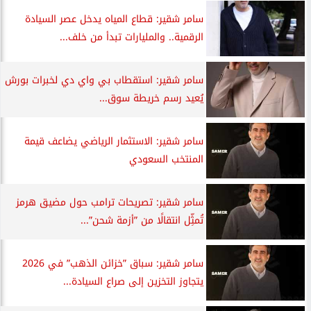
سامر شقير: قطاع المياه يدخل عصر السيادة
الرقمية.. والمليارات تبدأ من خلف...
سامر شقير: استقطاب بي واي دي لخبرات بورش
يُعيد رسم خريطة سوق...
سامر شقير: الاستثمار الرياضي يضاعف قيمة
المنتخب السعودي
سامر شقير: تصريحات ترامب حول مضيق هرمز
تُمثِّل انتقالًا من ”أزمة شحن”...
سامر شقير: سباق ”خزائن الذهب” في 2026
يتجاوز التخزين إلى صراع السيادة...