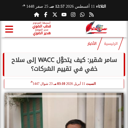
هـ
الثلاثاء
11 أغسطس 2026
12:57 صـ
25 صفر 1448
أسسها المرحوم
قطب الضوي
مدير الموقع
هدير الضوي
الرئيسية
الأخبار
سامر شقير: كيف يتحوَّل WACC إلى سلاح
خفي في تقييم الشركات؟
هـ
السبت
11 أبريل 2026
03:10 مـ
23 شوال 1447