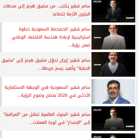
سامر شقير يكتب.. من مضيق هرمز إلى محطات
البنزين الأزمة تتصاعد
سامر شقير: الخصخصة السعودية خطوة
استراتيجية لإعادة هندسة الاقتصاد الوطني
ضمن رؤية...
سامر شقير: إيران تحوِّل مضيق هرمز إلى ”مضيق
الجباية” وتُعيد رسم خريطة...
سامر شقير: السعودية هي الوجهة الاستثمارية
الأذكى في 2026 بفضل وضوح الرؤية...
سامر شقير: البنوك العالمية تنتقل من ”المراقبة”
إلى ”الإصدار” في ثورة العملات...