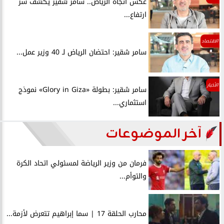
عكس اتجاه الرياض.. سامر شقير يكشف سر
ارتفاع...
الاقتصاد
سامر شقير: احتضان الرياض لـ 40 وزير عمل...
الأخبار
سامر شقير: بطولة «Glory in Giza» نموذج
استثماري...
آخر الموضوعات
فرمان من وزير الرياضة لمسئولي اتحاد الكرة
والتوأم...
محارب الحلقة 17 | سما إبراهيم تتعرض لأزمة...