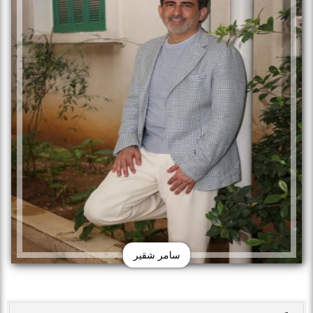
سامر شقير