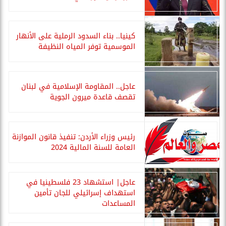
كينيا.. بناء السدود الرملية على الأنهار
الموسمية توفر المياه النظيفة
عاجل.. المقاومة الإسلامية في لبنان
تقصف قاعدة ميرون الجوية
رئيس وزراء الأردن: تنفيذ قانون الموازنة
العامة للسنة المالية 2024
عاجل| استشهاد 23 فلسطينيا في
استهداف إسرائيلي للجان تأمين
المساعدات