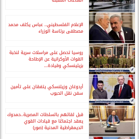
الساعات المقبلة
الإعلام الفلسطيني.. عباس يكلف محمد
مصطفى برئاسة الوزراء
روسيا تحصل على مراسلات سرية لنخبة
القوات الأوكرانية عن الإطاحة
بزيلينسكي وقيادة...
أردوغان وزيلنسكي يتفقان على تأمين
سفن نقل الحبوب
قبل لقائهم بالسلطات المصرية..حمدوك
يعقد اجتماعًا مع قيادات القوي
الديمقراطية المدنية (صور)