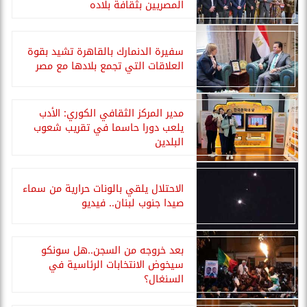
المصريين بثقافة بلاده
سفيرة الدنمارك بالقاهرة تشيد بقوة
العلاقات التي تجمع بلادها مع مصر
مدير المركز الثقافي الكوري: الأدب
يلعب دورا حاسما في تقريب شعوب
البلدين
الاحتلال يلقي بالونات حرارية من سماء
صيدا جنوب لبنان.. فيديو
بعد خروجه من السجن..هل سونكو
سيخوض الانتخابات الرئاسية في
السنغال؟