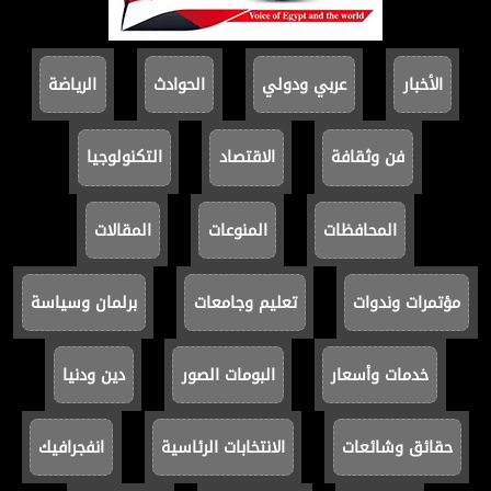
الأخبار
عربي ودولي
الحوادث
الرياضة
فن وثقافة
الاقتصاد
التكنولوجيا
المحافظات
المنوعات
المقالات
مؤتمرات وندوات
تعليم وجامعات
برلمان وسياسة
خدمات وأسعار
البومات الصور
دين ودنيا
حقائق وشائعات
الانتخابات الرئاسية
انفجرافيك