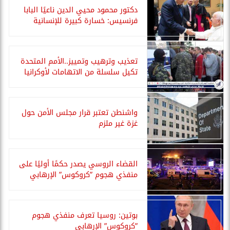
دكتور محمود محيي الدين ناعيًا البابا
فرنسيس: خسارة كبيرة للإنسانية
تعذيب وترهيب وتمييز..الأمم المتحدة
تكيل سلسلة من الاتهامات لأوكرانيا
واشنطن تعتبر قرار مجلس الأمن حول
غزة غير ملزم
القضاء الروسي يصدر حكمًا أوليًا على
منفذي هجوم ”كروكوس” الإرهابي
بوتين: روسيا تعرف منفذي هجوم
”كروكوس” الإرهابي