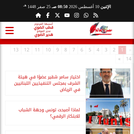
هـ
الإثنين
10 أغسطس 2026
08:50 صـ
25 صفر 1448
أسسها المرحوم
قطب الضوي
مدير الموقع
هدير الضوي
13
12
11
10
9
8
7
6
5
4
3
2
1
«
»
14
اختيار سامر شقير عضوًا في هيئة
الشرف بمجلس التنفيذيين اللبنانيين
في الرياض
لماذا أصبحت تونس وجهة الشباب
للابتكار الرقمي؟