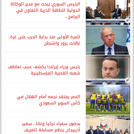
الرئيس السوري يبحث مع مدير الوكالة
الدولية للطاقة الذرية التعاون في
البرامج...
للمرة الأولى منذ بداية الحرب على غزة..
غالانت يزور واشنطن
رئيس وزراء إيرلندا يكشف سبب تعاطف
شعبه القضية الفلسطينية
النصر يفتقد نجمه أمام الهلال في
كأس السوبر السعودي
بحضور سفراء تركيا وغانا.. سفير
أذربيجان ينظم مسابقة لتعريف