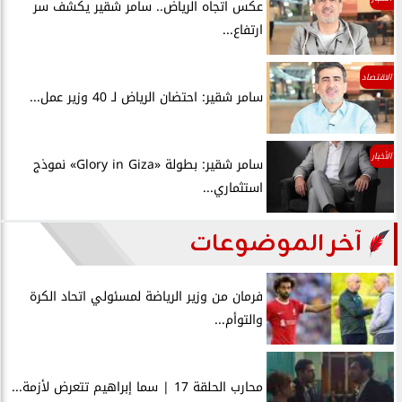
عكس اتجاه الرياض.. سامر شقير يكشف سر
ارتفاع...
الاقتصاد
سامر شقير: احتضان الرياض لـ 40 وزير عمل...
الأخبار
سامر شقير: بطولة «Glory in Giza» نموذج
استثماري...
آخر الموضوعات
فرمان من وزير الرياضة لمسئولي اتحاد الكرة
والتوأم...
محارب الحلقة 17 | سما إبراهيم تتعرض لأزمة...