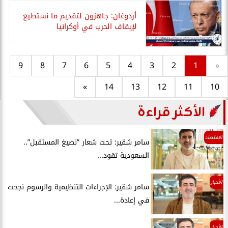
أردوغان: جاهزون لتقديم ما نستطيع
لإيقاف الحرب في أوكرانيا
9
8
7
6
5
4
3
2
1
«
»
14
13
12
11
10
الأكثر قراءة
الاقتصاد
سامر شقير: تحت شعار ”نصيغ المستقبل”..
السعودية تقود...
الأخبار
سامر شقير: الإجراءات التنظيمية والرسوم نجحت
في إعادة...
الأخبار