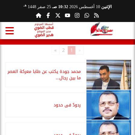
هـ
الإثنين
10 أغسطس 2026
10:32 صـ
25 صفر 1448
أسسها المرحوم
قطب الضوي
مدير الموقع
هدير الضوي
»
2
1
«
محمد جودة يكتب عن طابا معركة العصر
ما بين رجال...
ردودٌ فى حدود