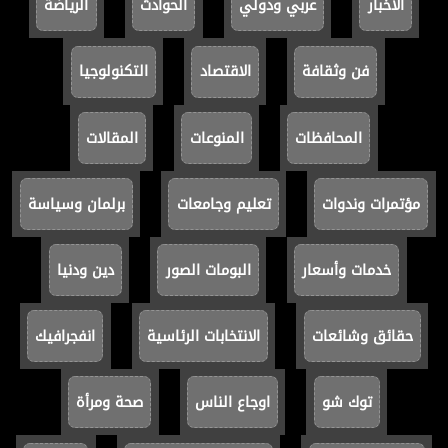
الأخبار
عربي ودولي
الحوادث
الرياضة
فن وثقافة
الاقتصاد
التكنولوجيا
المحافظات
المنوعات
المقالات
مؤتمرات وندوات
تعليم وجامعات
برلمان وسياسة
خدمات وأسعار
البومات الصور
دين ودنيا
حقائق وشائعات
الانتخابات الرئاسية
انفجرافيك
توك شو
اوجاع الناس
صحة ومرأة