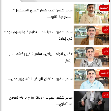
الاقتصاد
سامر شقير: تحت شعار ”نصيغ المستقبل”..
السعودية تقود...
الأخبار
سامر شقير: الإجراءات التنظيمية والرسوم نجحت
في إعادة...
الأخبار
عكس اتجاه الرياض.. سامر شقير يكشف سر
ارتفاع...
الاقتصاد
سامر شقير: احتضان الرياض لـ 40 وزير عمل...
الأخبار
سامر شقير: بطولة «Glory in Giza» نموذج
استثماري...