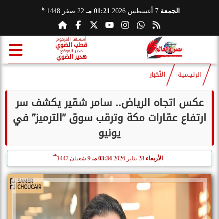
هـ
الجمعة
7 أغسطس 2026
01:21 مـ
22 صفر 1448
أسسها المرحوم
قطب الضوي
مدير الموقع
هدير الضوي
الرئيسية
الأخبار
عكس اتجاه الرياض.. سامر شقير يكشف سر
ارتفاع عقارات مكة وترقب سوق ”الترميز” في
يونيو
هـ
الأربعاء
28 يناير 2026
03:34 مـ
9 شعبان 1447