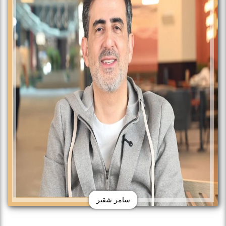
سامر شقير