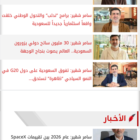
سامر شقير: برامج ”ندلب” والتحول الوطني خلقت
واقعاً استثمارياً جديداً للسعودية
سامر شقير: 30 مليون سائح دولي يزورون
السعودية.. العالم يصوت بنجاح الوجهة
سامر شقير: تفوق السعودية على دول G20 في
النمو السياحي ”ظاهرة” تستحق...
الأخبار
سامر شقير: عام 2026 بين تقييمات SpaceX