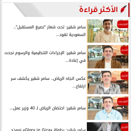
الأكثر قراءة
الاقتصاد
سامر شقير: تحت شعار ”نصيغ المستقبل”..
السعودية تقود...
الأخبار
سامر شقير: الإجراءات التنظيمية والرسوم نجحت
في إعادة...
الأخبار
عكس اتجاه الرياض.. سامر شقير يكشف سر
ارتفاع...
الاقتصاد
سامر شقير: احتضان الرياض لـ 40 وزير عمل...
الأخبار
سامر شقير: بطولة «Glory in Giza» نموذج