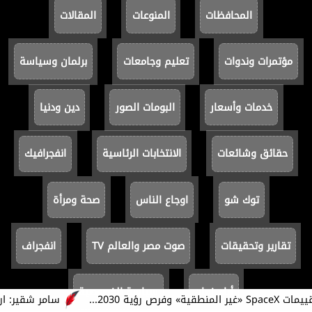
المحافظات
المنوعات
المقالات
مؤتمرات وندوات
تعليم وجامعات
برلمان وسياسة
خدمات وأسعار
البومات الصور
دين ودنيا
حقائق وشائعات
الانتخابات الرئاسية
انفجرافيك
توك شو
اوجاع الناس
صحة ومرأة
تقارير وتحقيقات
صوت مصر والعالم TV
انفجراف
أيام زمان
سياسة الخصوصية
سامر شقير: ارتفا