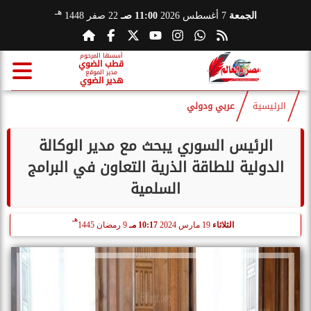
هـ
الجمعة
7 أغسطس 2026
11:00 صـ
22 صفر 1448
أسسها المرحوم
قطب الضوي
مدير الموقع
هدير الضوي
الرئيسية
عربي ودولي
الرئيس السوري يبحث مع مدير الوكالة
الدولية للطاقة الذرية التعاون في البرامج
السلمية
هـ
الثلاثاء
19 مارس 2024
10:17 مـ
9 رمضان 1445