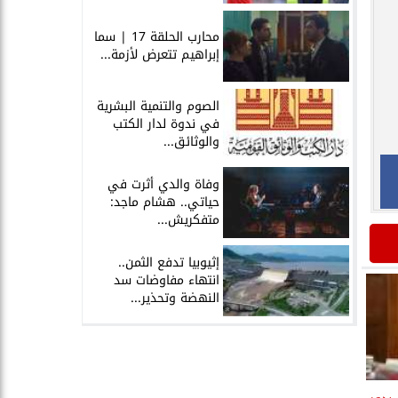
محارب الحلقة 17 | سما
إبراهيم تتعرض لأزمة...
الصوم والتنمية البشرية
في ندوة لدار الكتب
والوثائق...
وفاة والدي أثرت في
حياتي.. هشام ماجد:
متفكريش...
إثيوبيا تدفع الثمن..
انتهاء مفاوضات سد
النهضة وتحذير...