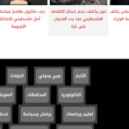
عباس يكلف
خبير يكشف حجم خسائر الاقتصاد
حزب ماكرون يهاجم مرشحة
الوزراء
الفلسطيني منذ بدء العدوان
أصل فلسطيني للانتخابا
على غزة
الأوروبية
الأخبار
عربي ودولي
الحوادث
التكنولوجيا
المحافظات
المنوعا
تعليم وجامعات
برلمان وسياسة
خدما