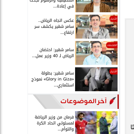
التنظيمية والرسوم نجحت
في إعادة...
الأخبار
عكس اتجاه الرياض..
سامر شقير يكشف سر
ارتفاع...
الاقتصاد
سامر شقير: احتضان
الرياض لـ 40 وزير عمل...
الأخبار
سامر شقير: بطولة
«Glory in Giza» نموذج
استثماري...
آخر الموضوعات
فرمان من وزير الرياضة
لمسئولي اتحاد الكرة
ا
والتوأم...