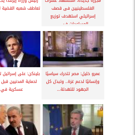
مجزرة جديدة، استشهاد عشرات
رئيس وزراء إيرلندا 
الفلسطينيين فى قصف
تعاطف شعبه القضية ا
إسرائيلي استهدف توزيع
المساعدات في...
عمرو خليل: مصر تتحرك سياسيًا
بلينكن: على إسرائيل 
وإنسانيًا لدعم غزة.. وتبذل كل
لحماية المدنيين قبل 
الجهود للتهدئة...
عسكرية في..