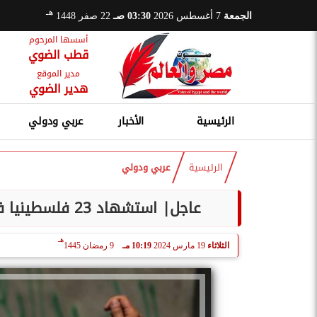
هـ
الجمعة
7 أغسطس 2026
03:30 صـ
22 صفر 1448
أسسها المرحوم
قطب الضوي
مدير الموقع
هدير الضوي
الرئيسية
الأخبار
عربي ودولي
الرئيسية
عربي ودولي
عاجل| استشهاد 23 فلسطينيا في استهداف إسرائيلي للجان تأمين المساعدات
هـ
الثلاثاء
19 مارس 2024
10:19 مـ
9 رمضان 1445