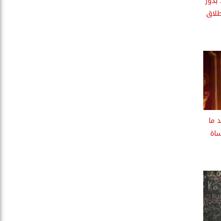
 بدور
لاق
د ما
ساة