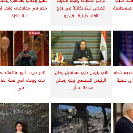
يكشف سبب
تراكم النفايات ومياه الصرف
سفير إيطاليا بالقاهرة يشيد
لفلسطينية
الصحي تنذر بكارثة في رفح
مصر في مفاوضات وقف إط
الفلسطينية.. فيديو
النار بغزة
تقديم خطة
نائب رئيس حزب مستقبل وطن:
تامر حبيب: أبويا فهمته بع
أي عملية
الرئيس السيسي وجه رسائل
مات ووفاة أمي قمة المأ
.
مهمة بشأن...
في...