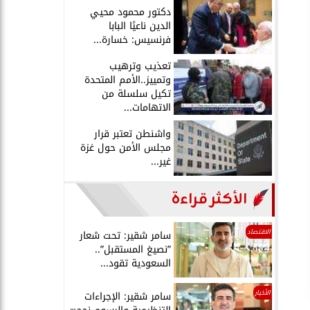
دكتور محمود محيي
الدين ناعيًا البابا
فرنسيس: خسارة...
تعذيب وترهيب
وتمييز..الأمم المتحدة
تكيل سلسلة من
الاتهامات...
واشنطن تعتبر قرار
مجلس الأمن حول غزة
غير...
الأكثر قراءة
الاقتصاد
سامر شقير: تحت شعار
”نصيغ المستقبل”..
السعودية تقود...
الأخبار
سامر شقير: الإجراءات