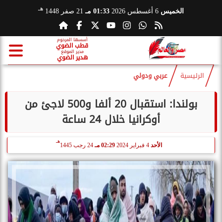
هـ
الخميس
6 أغسطس 2026
01:33 مـ
21 صفر 1448
أسسها المرحوم
قطب الضوي
مدير الموقع
هدير الضوي
الرئيسية
عربي ودولي
بولندا: استقبال 20 ألفا و500 لاجئ من
أوكرانيا خلال 24 ساعة
هـ
الأحد
4 فبراير 2024
02:29 مـ
24 رجب 1445