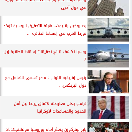
في دول أخرى
بصاروخين باتريوت.. هيئة التحقيق الروسية تؤكد
تورط الغرب في إسقاط الطائرة ...
روسيا تكشف نتائج تحقيقات إسقاط الطائرة إيل
7
رئيس إفريقية النواب : مصر تسعى للتعامل مع
دول البريكس...
ترامب يعلن معارضته لاتفاق يربط بين أمن
الحدود والمساعدات لأوكرانيا
باير ليفركوزن يتعثر أمام بوروسيا مونشنجلادباخ