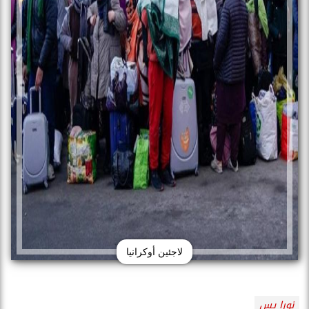
لاجئين أوكرانيا
نورا يس