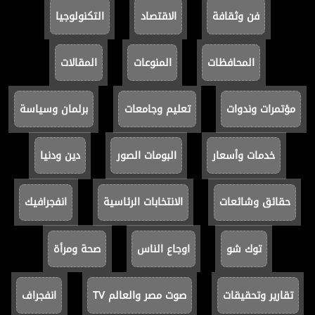
فن وثقافة
الاقتصاد
التكنولوجيا
المحافظات
المنوعات
المقالات
مؤتمرات وندوات
تعليم وجامعات
برلمان وسياسة
خدمات وأسعار
البومات الصور
دين ودنيا
حقائق وشائعات
الانتخابات الرئاسية
انفجرافيك
توك شو
اوجاع الناس
صحة ومرأة
تقارير وتحقيقات
صوت مصر والعالم TV
انفجراف