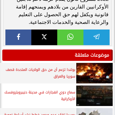
الأوكرانيين الفارين من بلادهم ويمنحهم إقامة
قانونية ويكفل لهم حق الحصول على التعليم
والرعاية الصحية والخدمات الاجتماعية.
موضوعات متعلقة
بولندا تزعم أن من حق الولايات المتحدة قصف
سوريا والعراق
سماع دوي انفجارات في مدينة ‎دنيبروبتروفسك
الأوكرانية
روسيا تؤكد عدم وجود خطط نشر أسلحة نووية