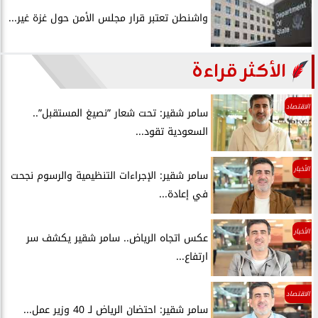
واشنطن تعتبر قرار مجلس الأمن حول غزة غير...
الأكثر قراءة
الاقتصاد
سامر شقير: تحت شعار ”نصيغ المستقبل”..
السعودية تقود...
الأخبار
سامر شقير: الإجراءات التنظيمية والرسوم نجحت
في إعادة...
الأخبار
عكس اتجاه الرياض.. سامر شقير يكشف سر
ارتفاع...
الاقتصاد
سامر شقير: احتضان الرياض لـ 40 وزير عمل...