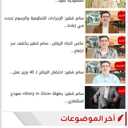
السعودية تقود...
الأخبار
سامر شقير: الإجراءات التنظيمية والرسوم نجحت
في إعادة...
الأخبار
عكس اتجاه الرياض.. سامر شقير يكشف سر
ارتفاع...
الاقتصاد
سامر شقير: احتضان الرياض لـ 40 وزير عمل...
الأخبار
سامر شقير: بطولة «Glory in Giza» نموذج
استثماري...
آخر الموضوعات