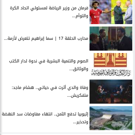
فرمان من وزير الرياضة لمسئولي اتحاد الكرة
والتوأم...
محارب الحلقة 17 | سما إبراهيم تتعرض لأزمة...
الصوم والتنمية البشرية في ندوة لدار الكتب
والوثائق...
وفاة والدي أثرت في حياتي.. هشام ماجد:
متفكريش...
إثيوبيا تدفع الثمن.. انتهاء مفاوضات سد النهضة
وتحذير...