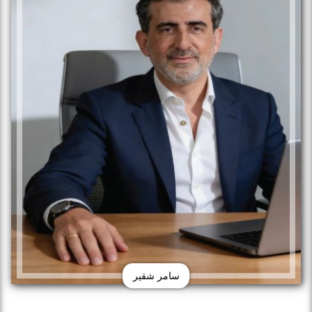
سامر شقير