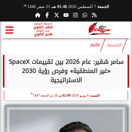
هـ
الجمعة
7 أغسطس 2026
01:48 صـ
21 صفر 1448
أسسها المرحوم
قطب الضوي
مدير الموقع
هدير الضوي
الرئيسية
الأخبار
سامر شقير: عام 2026 بين تقييمات SpaceX
«غير المنطقية» وفرص رؤية 2030
الاستراتيجية
هـ
السبت
6 يونيو 2026
02:09 مـ
20 ذو الحجة 1447