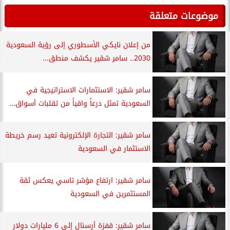
موضوعات متعلقة
من إعلان نايكي الأسطوري إلى رؤية السعودية
2030.. سامر شقير يكشف منطق...
سامر شقير: الاستثمارات الاستراتيجية في
السعودية تمثل درعاً واقياً من تقلبات أسواق...
سامر شقير: التجارة الإلكترونية تعيد رسم خريطة
الاستثمار في السعودية
سامر شقير: ارتفاع مؤشر تاسي يعكس ثقة
المستثمرين في السعودية
سامر شقير: قفزة أرسنال إلى 6 مليارات دولار