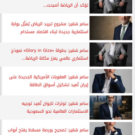
تؤكد أن الرياضة أصبحت...
سامر شقير: مشروع تبريد الرياض يُمثِّل بوابة
استثمارية جديدة لبناء اقتصاد مستدام
سامر شقير: بطولة «Glory in Giza» نموذج
استثماري عالمي يعزز مكانة الرياضة...
سامر شقير: العقوبات الأمريكية الجديدة على
إيران تُعيد تشكيل أسواق الطاقة
سامر شقير: توترات تايوان تُعيد توجيه
الاستثمارات العالمية نحو السعودية
سامر شقير: تصحيح بورصة مسقط يفتح أبواب