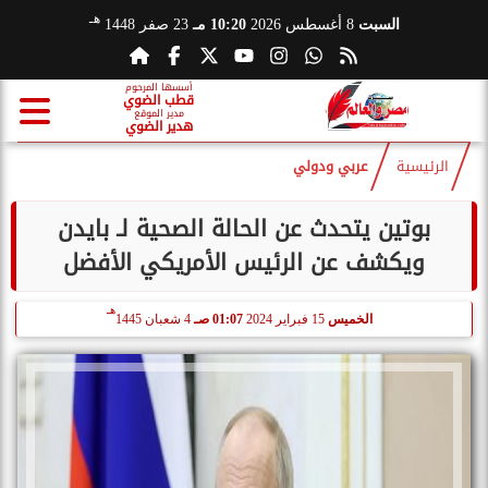
هـ
السبت
8 أغسطس 2026
10:20 مـ
23 صفر 1448
أسسها المرحوم
قطب الضوي
مدير الموقع
هدير الضوي
الرئيسية
عربي ودولي
بوتين يتحدث عن الحالة الصحية لـ بايدن
ويكشف عن الرئيس الأمريكي الأفضل
هـ
الخميس
15 فبراير 2024
01:07 صـ
4 شعبان 1445