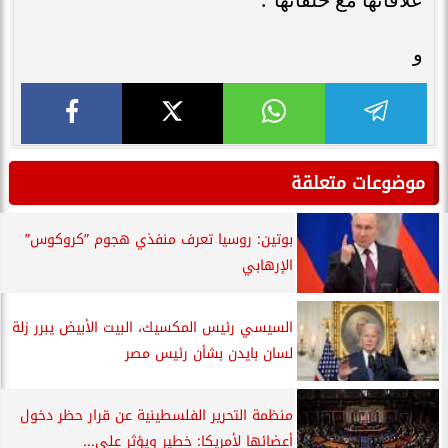
و
موضوعات متعلقة
بوتين: روسيا تعرف منفذي هجوم ”كروكوس”
الإرهابي
السيسي رئيس المكسيك، البيت الأبيض يبرر زلة
لسان بايدن بشأن رئيس مصر
منظمة التحرير الفلسطينية عن قرار حظر دخول
أعضائها لأمريكا: خطير ويؤثر على...