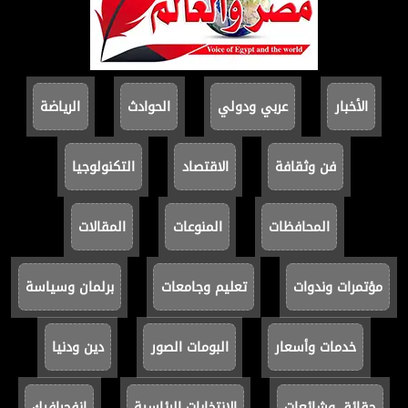
الأخبار
عربي ودولي
الحوادث
الرياضة
فن وثقافة
الاقتصاد
التكنولوجيا
المحافظات
المنوعات
المقالات
مؤتمرات وندوات
تعليم وجامعات
برلمان وسياسة
خدمات وأسعار
البومات الصور
دين ودنيا
حقائق وشائعات
الانتخابات الرئاسية
انفجرافيك