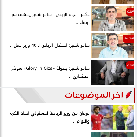
الأخبار
عكس اتجاه الرياض.. سامر شقير يكشف سر
ارتفاع...
الاقتصاد
سامر شقير: احتضان الرياض لـ 40 وزير عمل...
الأخبار
سامر شقير: بطولة «Glory in Giza» نموذج
استثماري...
آخر الموضوعات
فرمان من وزير الرياضة لمسئولي اتحاد الكرة
والتوأم...