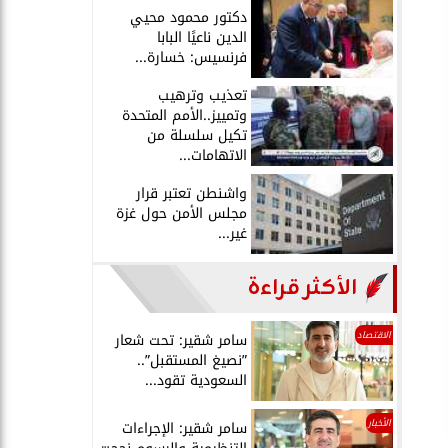
دكتور محمود محيي
الدين ناعيًا البابا
فرنسيس: خسارة...
تعذيب وترهيب
وتمييز..الأمم المتحدة
تكيل سلسلة من
الاتهامات...
واشنطن تعتبر قرار
مجلس الأمن حول غزة
غير...
الأكثر قراءة
الاقتصاد
سامر شقير: تحت شعار
”نصيغ المستقبل”..
السعودية تقود...
الأخبار
سامر شقير: الإجراءات