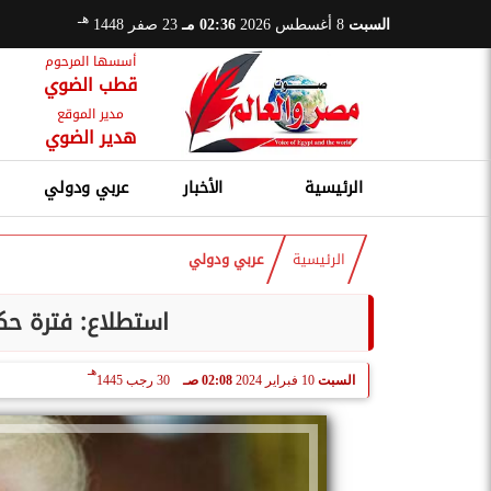
هـ
السبت
8 أغسطس 2026
02:36 مـ
23 صفر 1448
أسسها المرحوم
قطب الضوي
مدير الموقع
هدير الضوي
الرئيسية
الأخبار
عربي ودولي
الرئيسية
عربي ودولي
استطلاع: فترة حك
هـ
السبت
10 فبراير 2024
02:08 صـ
30 رجب 1445