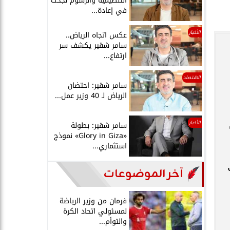
التنظيمية والرسوم نجحت
في إعادة...
الأخبار
عكس اتجاه الرياض..
سامر شقير يكشف سر
ارتفاع...
الاقتصاد
سامر شقير: احتضان
الرياض لـ 40 وزير عمل...
تم
الأخبار
سامر شقير: بطولة
«Glory in Giza» نموذج
استثماري...
آخر الموضوعات
فرمان من وزير الرياضة
لمسئولي اتحاد الكرة
والتوأم...