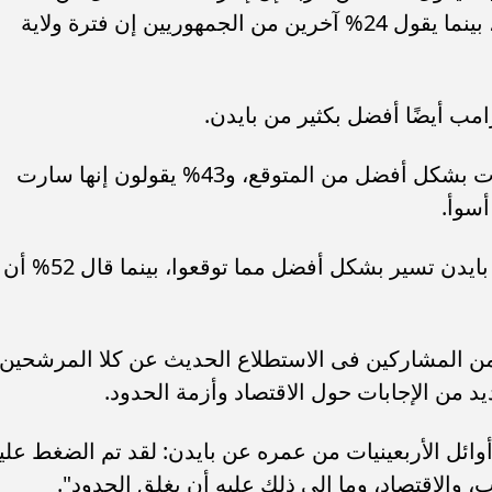
المتوقع، ويقول 6% فقط إنها كانت أسوأ، بينما يقول 24% آخرين من الجمهوريين إن فترة ولاية
رامب أيضًا أفضل بكثير من بايدن.
فقد قال 38% منهم إن إدارة ترامب سارت بشكل أفضل من المتوقع، و43% يقولون إنها سارت
ويعتقد 6% فقط من المستقلين أن إدارة بايدن تسير بشكل أفضل مما توقعوا، بينما قال 52% أن
 شبكة NBC News، طُلب من المشاركين فى الاستطلاع الحديث عن كلا المرشحين
 من الإجابات حول الاقتصاد وأزمة الحدود.
ائل الأربعينيات من عمره عن بايدن: لقد تم الضغط علي
، والاقتصاد، وما إلى ذلك عليه أن يغلق الحدود".