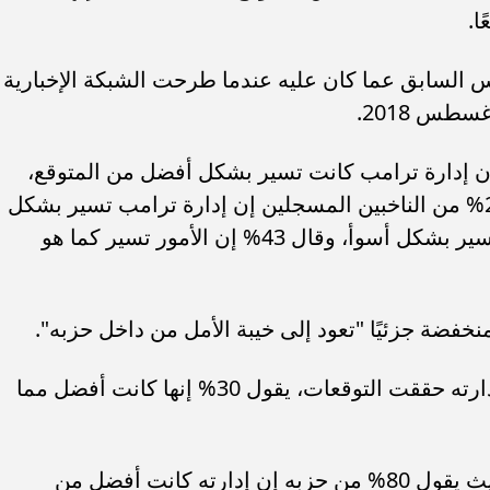
يس السابق عما كان عليه عندما طرحت الشبكة الإخبارية
طس 2018.
لمسجلين إن إدارة ترامب كانت تسير بشكل أفضل من المتوقع،
وقال 27% إنها تسير نحو الأسوأ، وقال 27% من الناخبين المسجلين إن إدارة ترامب تسير بشكل
أفضل من المتوقع، وقال 27% إن الأمر يسير بشكل أسوأ، وقال 43% إن الأمور تسير كما هو
نخفضة جزئيًا "تعود إلى خيبة الأمل من داخل حزبه".
فبينما يقول 52% من الديمقراطيين إن إدارته حققت التوقعات، يقول 30% إنها كانت أفضل مما
ويثير ترامب ولاءً جمهوريًا أكثر حماسًا، حيث يقول 80% من حزبه إن إدارته كانت أفضل من