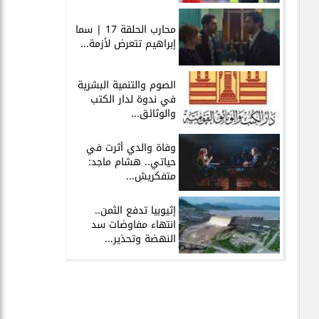
محارب الحلقة 17 | سما
إبراهيم تتعرض لأزمة...
الصوم والتنمية البشرية
في ندوة لدار الكتب
والوثائق...
وفاة والدي أثرت في
حياتي.. هشام ماجد:
متفكريش...
إثيوبيا تدفع الثمن..
انتهاء مفاوضات سد
النهضة وتحذير...