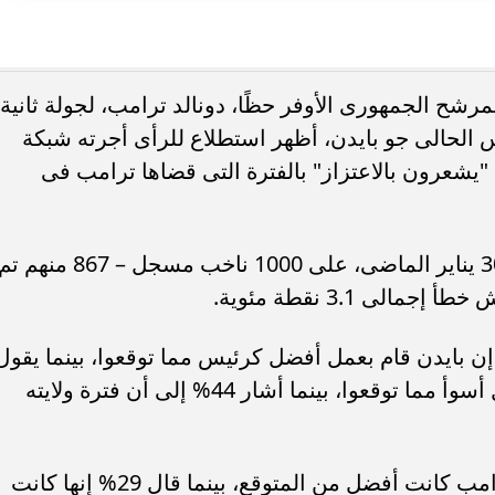
مرشح الجمهورى الأوفر حظًا، دونالد ترامب، لجولة ثانية
 الحالى جو بايدن، أظهر استطلاع للرأى أجرته شبكة
ن صاروا "يشعرون بالاعتزاز" بالفترة التى قضاها ترامب فى
وجرى الاستطلاع فى الفترة من 26 إلى 30 يناير الماضى، على 1000 ناخب مسجل – 867 منهم 
لى 3.1 نقطة مئوية.
ن، إن بايدن قام بعمل أفضل كرئيس مما توقعوا، بينما يقول
42% آخرون إن الرئيس الحالى قام بعمل أسوأ مما توقعوا، بينما أشار 44% إلى أن فترة ولايته
بين هؤلاء، كان 40% يقولون إن رئاسة ترامب كانت أفضل من المتوقع، بينما قال 29% إنها كانت