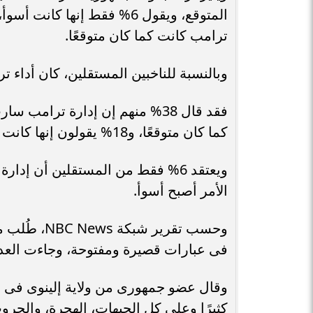
ترامب كانت كما كان متوقعًا.
وبالنسبة للناخبين المستقلين، كان أداء ت
كما كان متوقعًا، و18% يقولون إنها كانت أسوأ.
الأمر أصبح أسوأ.
وحسب تقرير
فى عبارات قصيرة ومفتوحة، وجاءت العديد
وقال عضو جمهورى من ولاية إلينوى فى أو
كثيرًا وعلى كل الجبهات، الهجرة، والحروب