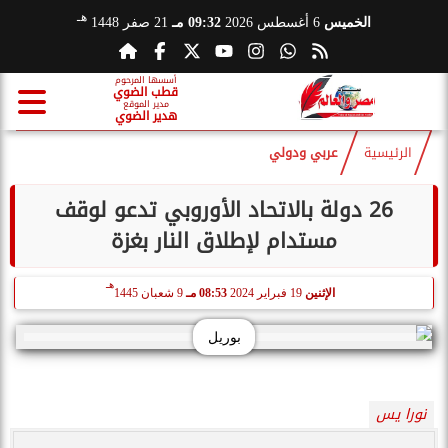
هـ
الخميس
6 أغسطس 2026
09:32 مـ
21 صفر 1448
أسسها المرحوم
قطب الضوي
مدير الموقع
هدير الضوي
الرئيسية
عربي ودولي
26 دولة بالاتحاد الأوروبي تدعو لوقف
مستدام لإطلاق النار بغزة
هـ
الإثنين
19 فبراير 2024
08:53 مـ
9 شعبان 1445
بوريل
نورا يس