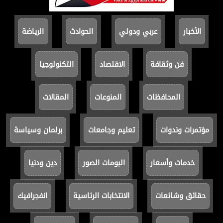
الأخبار
عربي ودولي
الحوادث
الرياضة
فن وثقافة
الاقتصاد
التكنولوجيا
المحافظات
المنوعات
المقالات
مؤتمرات وندوات
تعليم وجامعات
برلمان وسياسة
خدمات وأسعار
البومات الصور
دين ودنيا
حقائق وشائعات
الانتخابات الرئاسية
انفجرافيك