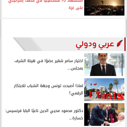
استشهاد 70 فلسطينيا في قصف إسرائيلي
على غزة
عربي ودولي
اختيار سامر شقير عضوًا في هيئة الشرف
بمجلس...
لماذا أصبحت تونس وجهة الشباب للابتكار
الرقمي؟
دكتور محمود محيي الدين ناعيًا البابا فرنسيس:
خسارة...