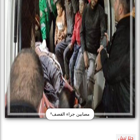
مصابين جراء القصف⁸
جنا نبيل