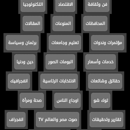
فن وثقافة
الاقتصاد
التكنولوجيا
المحافظات
المنوعات
المقالات
مؤتمرات وندوات
تعليم وجامعات
برلمان وسياسة
خدمات وأسعار
البومات الصور
دين ودنيا
حقائق وشائعات
الانتخابات الرئاسية
انفجرافيك
توك شو
اوجاع الناس
صحة ومرأة
تقارير وتحقيقات
صوت مصر والعالم TV
انفجراف