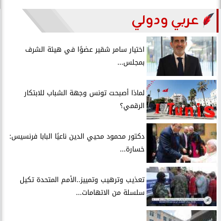
عربي ودولي
اختيار سامر شقير عضوًا في هيئة الشرف
بمجلس...
لماذا أصبحت تونس وجهة الشباب للابتكار
الرقمي؟
دكتور محمود محيي الدين ناعيًا البابا فرنسيس:
خسارة...
تعذيب وترهيب وتمييز..الأمم المتحدة تكيل
سلسلة من الاتهامات...