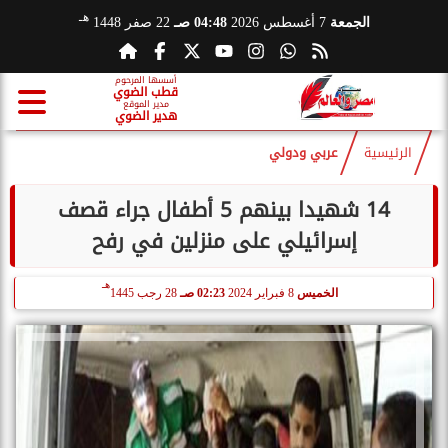
هـ
الجمعة
7 أغسطس 2026
04:48 صـ
22 صفر 1448
أسسها المرحوم
قطب الضوي
مدير الموقع
هدير الضوي
الرئيسية
عربي ودولي
14 شهيدا بينهم 5 أطفال جراء قصف
إسرائيلي على منزلين في رفح
هـ
الخميس
8 فبراير 2024
02:23 صـ
28 رجب 1445