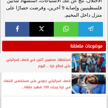
الاحتلال، نتج عن تلك الاشتباكات، استشهاد شابين
فلسطينيين وإصابة 9 آخرين، وفرضت حصارًا على
منزل داخل المخيم.
موضوعات متعلقة
استشهاد صحفيين اثنين في قصف إسرائيلي
على قطاع غزة .. اليوم
قصف اسرائيلي جنوني على مستشفى الشفاء
في غزة وجثث 100 شهيد ملقاة...