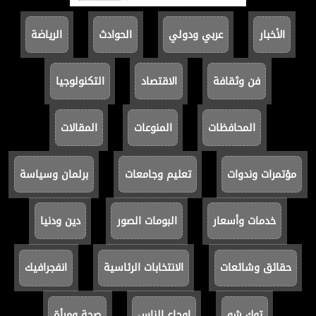
الأخبار
عربي ودولي
الحوادث
الرياضة
فن وثقافة
الاقتصاد
التكنولوجيا
المحافظات
المنوعات
المقالات
مؤتمرات وندوات
تعليم وجامعات
برلمان وسياسة
خدمات وأسعار
البومات الصور
دين ودنيا
حقائق وشائعات
الانتخابات الرئاسية
انفجرافيك
توك شو
اوجاع الناس
صحة ومرأة