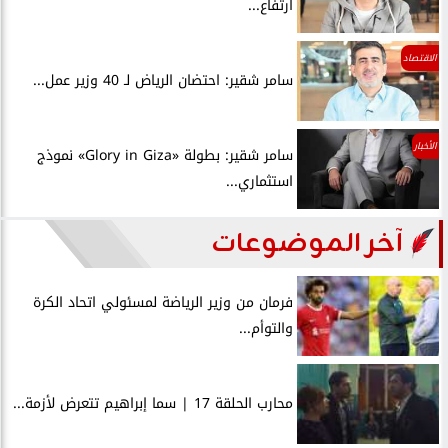
ارتفاع...
الاقتصاد
سامر شقير: احتضان الرياض لـ 40 وزير عمل...
الأخبار
سامر شقير: بطولة «Glory in Giza» نموذج
استثماري...
آخر الموضوعات
فرمان من وزير الرياضة لمسئولي اتحاد الكرة
والتوأم...
محارب الحلقة 17 | سما إبراهيم تتعرض لأزمة...