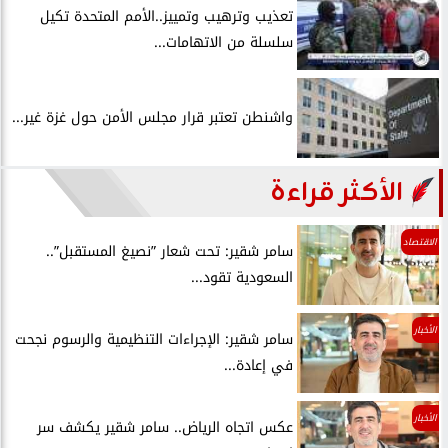
تعذيب وترهيب وتمييز..الأمم المتحدة تكيل
سلسلة من الاتهامات...
واشنطن تعتبر قرار مجلس الأمن حول غزة غير...
الأكثر قراءة
الاقتصاد
سامر شقير: تحت شعار ”نصيغ المستقبل”..
السعودية تقود...
الأخبار
سامر شقير: الإجراءات التنظيمية والرسوم نجحت
في إعادة...
الأخبار
عكس اتجاه الرياض.. سامر شقير يكشف سر