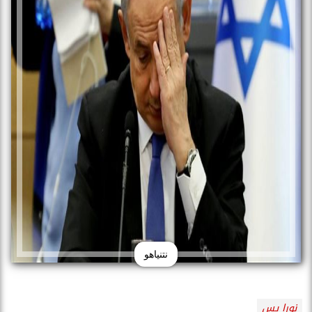
نتنياهو
نورا يس