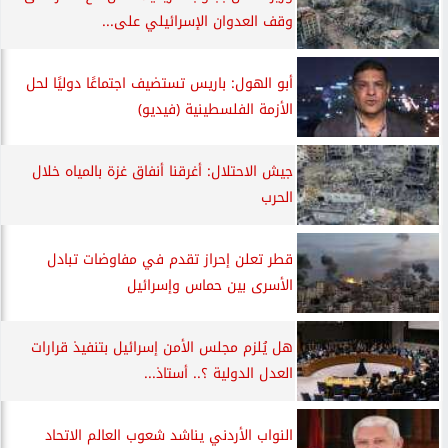
وقف العدوان الإسرائيلي على...
أبو الهول: باريس تستضيف اجتماعًا دوليًا لحل
الأزمة الفلسطينية (فيديو)
جيش الاحتلال: أغرقنا أنفاق غزة بالمياه خلال
الحرب
قطر تعلن إحراز تقدم في مفاوضات تبادل
الأسرى بين حماس وإسرائيل
هل يُلزم مجلس الأمن إسرائيل بتنفيذ قرارات
العدل الدولية ؟.. أستاذ...
النواب الأردني يناشد شعوب العالم الاتحاد