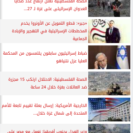
الصحة الفلسطينية تعلن ارتفاع عدد ضحايا
العدوان الإسرائيلى على غزة لـ 27...
«جبر»: قطع التمويل عن الأونروا يخدم
المخططات الإسرائيلية في التهجير والإبادة
الجماعية
ضباط إسرائيليون سابقون يلتمسون من المحكمة
العليا عزل نتنياهو
الصحة الفلسطينية: الاحتلال ارتكب 15 مجزرة
ضد العائلات بغزة خلال 24 ساعة
الخارجية الأمريكية: إرسال بعثة تقييم تابعة للأمم
المتحدة إلى شمال غزة خلال...
وزير العدل بجنوب أفريقيا: نعمل مع مصر على