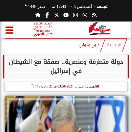
هـ
الجمعة
7 أغسطس 2026
12:43 مـ
22 صفر 1448
أسسها المرحوم
قطب الضوي
مدير الموقع
هدير الضوي
الرئيسية
عربي ودولي
دولة متطرفة وعنصرية.. صفقة مع الشيطان
في إسرائيل
هـ
الخميس
1 فبراير 2024
03:56 مـ
21 رجب 1445