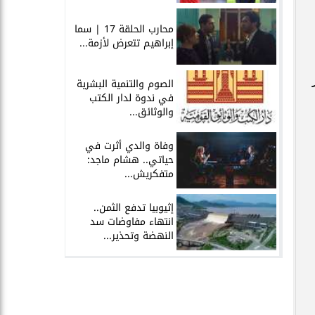
محارب الحلقة 17 | سما
إبراهيم تتعرض لأزمة...
الصوم والتنمية البشرية
في ندوة لدار الكتب
والوثائق...
وفاة والدي أثرت في
حياتي.. هشام ماجد:
متفكريش...
إثيوبيا تدفع الثمن..
انتهاء مفاوضات سد
النهضة وتحذير...