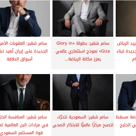
يد الرياض
سامر شقير: بطولة «Glory in
سامر شقير: العقوبات الأمر
جديدة لبناء
Giza» نموذج استثماري عالمي
الجديدة على إيران تُعيد ت
م
يعزز مكانة الرياضة...
أسواق الطاقة
رصة مسقط
سامر شقير: السعودية تتحرَّك
سامر شقير: المنافسة الخلي
 الخليج
لتصبح مركزًا عالميًّا للابتكار الصحي
في مزادات البن العالمية 
قوة المستثمر السعودي..