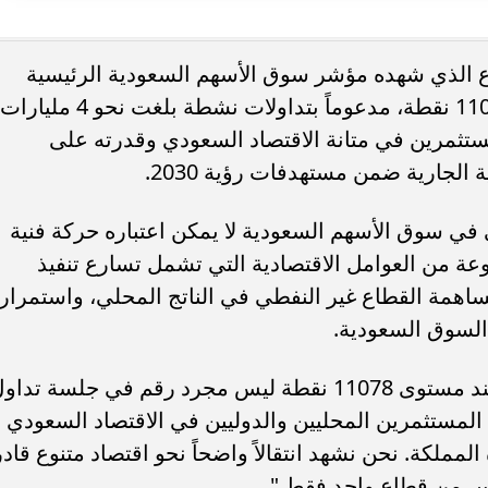
فاع الذي شهده مؤشر سوق الأسهم السعودية الرئيسية
تاسي بنسبة 0.5% ليصل إلى مستوى 11078 نقطة، مدعوماً بتداولات نشطة بلغت نحو 4 مليارات
تثمرين في متانة الاقتصاد السعودي وقدرته على
الجارية ضمن مستهدفات رؤية 2030.
 في سوق الأسهم السعودية لا يمكن اعتباره حركة فنية
عة من العوامل الاقتصادية التي تشمل تسارع تنفيذ
ساهمة القطاع غير النفطي في الناتج المحلي، واستمرار
 السوق السعودية.
وقال سامر شقير:"ارتفاع مؤشر تاسي عند مستوى 11078 نقطة ليس مجرد رقم في جلسة تد
 المستثمرين المحليين والدوليين في الاقتصاد السعودي
مملكة. نحن نشهد انتقالاً واضحاً نحو اقتصاد متنوع قادر
يس من قطاع واحد فقط."