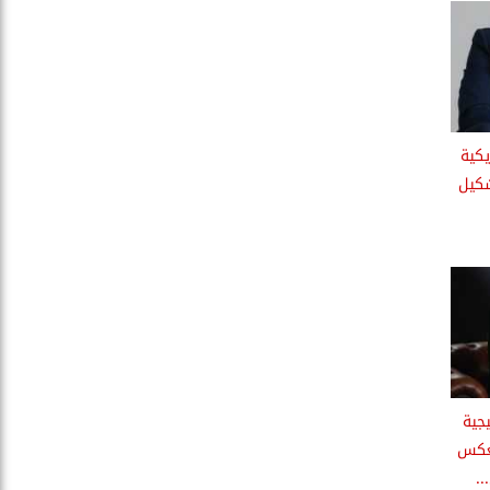
يكية
شكيل
جية
تعكس
.