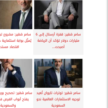
سامر شقير: قفزة أرسنال إلى 6
سامر شقير: مشروع تبر
مليارات دولار تؤكد أن الرياضة
يُمثِّل بوابة استثمارية 
أصبحت...
اقتصاد مستدا
سامر شقير: توترات تايوان تُعيد
سامر شقير: تصحيح بو
توجيه الاستثمارات العالمية نحو
يفتح أبواب الفرص في
السعودية
والسعودية