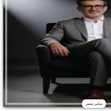
سامر شقير