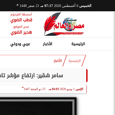
هـ
الخميس
6 أغسطس 2026
07:17 مـ
21 صفر 1448
أسسها المرحوم
قطب الضوي
مدير الموقع
هدير الضوي
الرئيسية
الأخبار
عربي ودولي
الرئيسية
الأخبار
سامر شقير: ارتفاع مؤشر ت
هـ
الإثنين
1 يونيو 2026
04:03 مـ
15 ذو الحجة 1447