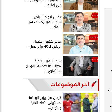
التنظيمية والرسوم نجحت
في إعادة...
الأخبار
عكس اتجاه الرياض..
سامر شقير يكشف سر
ارتفاع...
الاقتصاد
سامر شقير: احتضان
الرياض لـ 40 وزير عمل...
الأخبار
سامر شقير: بطولة
«Glory in Giza» نموذج
استثماري...
آخر الموضوعات
اول،
فرمان من وزير الرياضة
لمسئولي اتحاد الكرة
والتوأم...