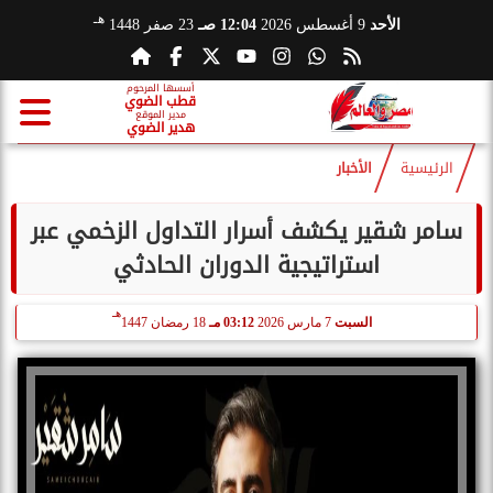
هـ
الأحد
9 أغسطس 2026
12:04 صـ
23 صفر 1448
أسسها المرحوم
قطب الضوي
مدير الموقع
هدير الضوي
الرئيسية
الأخبار
سامر شقير يكشف أسرار التداول الزخمي عبر
استراتيجية الدوران الحادثي
هـ
السبت
7 مارس 2026
03:12 مـ
18 رمضان 1447