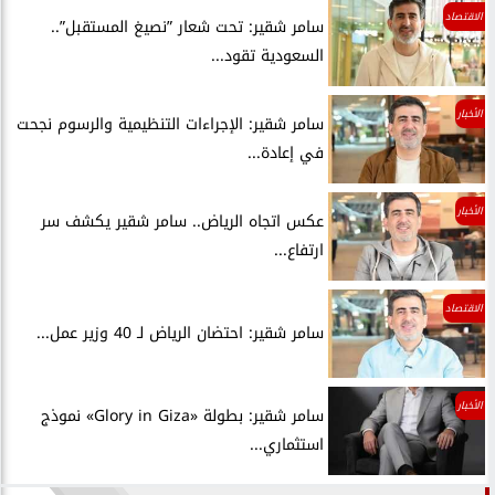
الاقتصاد
سامر شقير: تحت شعار ”نصيغ المستقبل”..
السعودية تقود...
الأخبار
سامر شقير: الإجراءات التنظيمية والرسوم نجحت
في إعادة...
الأخبار
عكس اتجاه الرياض.. سامر شقير يكشف سر
ارتفاع...
الاقتصاد
سامر شقير: احتضان الرياض لـ 40 وزير عمل...
الأخبار
سامر شقير: بطولة «Glory in Giza» نموذج
استثماري...