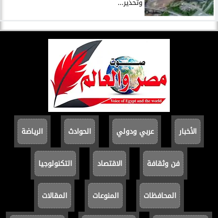
وتحذير...
الأخبار
عربي ودولي
الحوادث
الرياضة
فن وثقافة
الاقتصاد
التكنولوجيا
المحافظات
المنوعات
المقالات