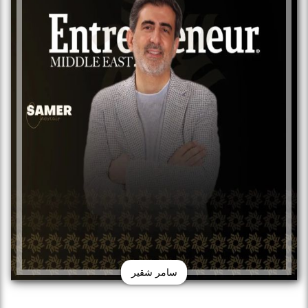
سامر شقير