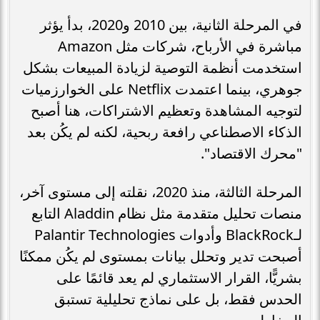
في المرحلة الثانية، بين 2010 و2020، بدأ يؤثر
مباشرة في الأرباح، شركات مثل Amazon
استخدمت أنظمة التوصية لزيادة المبيعات بشكل
جوهري، بينما اعتمدت Netflix على الخوارزميات
لتوجيه المشاهدة وتعظيم الاشتراكات، هنا أصبح
الذكاء الاصطناعي رافعة ربحية، لكنه لم يكُن بعد
"محرك الاقتصاد".
المرحلة الثالثة، منذ 2020، نقلته إلى مستوى آخر،
منصات تحليل متقدمة مثل نظام Aladdin التابع
لـBlackRock وأدوات Palantir Technologies
أصبحت تدير وتحلل بيانات بمستوى لم يكُن ممكنًا
بشريًّا، القرار الاستثماري لم يعد قائمًا على
الحدس فقط، بل على نماذج تحليلية تستبق