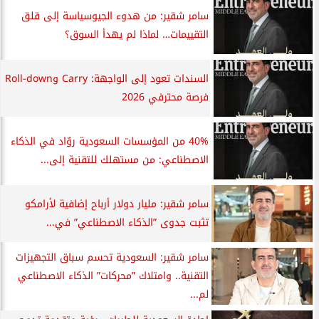
سامر شقير: من هدوء الجيوسياسة إلى قلق
التقييمات… لماذا لم يهدأ السوق؟
السندات تعود إلى الواجهة: Carry وRoll-down
فرصة محترفي 2026
40% من المؤسسات السعودية روّاد في الذكاء
الاصطناعي: من مستهلك للتقنية إلى...
سامر شقير: مليار دولار أرباح إضافية لأرامكو
تثبت جدوى ”الذكاء الاصطناعي” في...
سامر شقير: السعودية تحسم سباق التجهيزات
التقنية.. وامتلاك ”محركات” الذكاء الاصطناعي
لم...