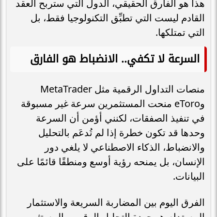
هذا هو الفارق الحقيقي، الدول التي ستربح العقد
القادم ليست التي تطبِّق التكنولوجيا فقط، بل
التي تمتلكها.
السرعة لا تكفي.. الانضباط هو الفارق
منصات التداول الرقمية مثل MetaTrader
وeToro منحت المستثمرين سرعة غير مسبوقة
في تنفيذ الصفقات، لكنني أؤمن أن السرعة
وحدها قد تكون خطرة إذا لم تُدعَم بالتحليل
والانضباط، الذكاء الاصطناعي لا يلغي دور
الإنسان، بل يمنحه رؤية أوسع ومنطقًا قائمًا على
البيانات.
الفرق اليوم بين المضاربة السريعة والاستثمار
المستدام هو جودة التحليل الرقمي، المستثمر