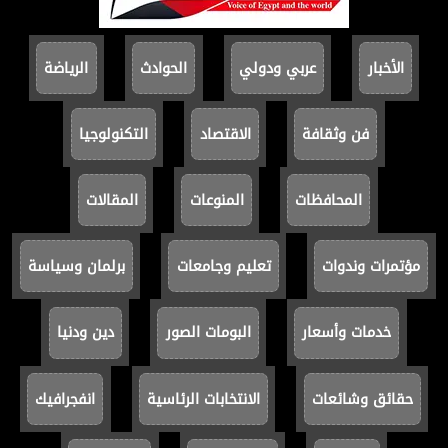
الأخبار
عربي ودولي
الحوادث
الرياضة
فن وثقافة
الاقتصاد
التكنولوجيا
المحافظات
المنوعات
المقالات
مؤتمرات وندوات
تعليم وجامعات
برلمان وسياسة
خدمات وأسعار
البومات الصور
دين ودنيا
حقائق وشائعات
الانتخابات الرئاسية
انفجرافيك