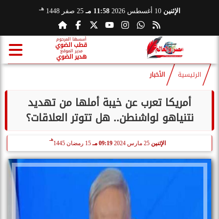
هـ
الإثنين
10 أغسطس 2026
11:58 مـ
25 صفر 1448
أسسها المرحوم
قطب الضوي
مدير الموقع
هدير الضوي
الرئيسية
الأخبار
أمريكا تعرب عن خيبة أملها من تهديد
نتنياهو لواشنطن.. هل تتوتر العلاقات؟
هـ
الإثنين
25 مارس 2024
09:19 مـ
15 رمضان 1445