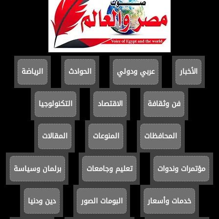
الأخبار
عربي ودولي
الحوادث
الرياضة
فن وثقافة
الاقتصاد
التكنولوجيا
المحافظات
المنوعات
المقالات
مؤتمرات وندوات
تعليم وجامعات
برلمان وسياسة
خدمات وأسعار
البومات الصور
دين ودنيا