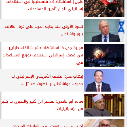
عاجل| استشهاد 23 فلسطينيا في استهداف
إسرائيلي للجان تأمين المساعدات
للمرة الأولى منذ بداية الحرب على غزة.. غالانت
يزور واشنطن
مجزرة جديدة، استشهاد عشرات الفلسطينيين
فى قصف إسرائيلي استهدف توزيع المساعدات
في...
إيهاب عمر: الخلاف الأمريكي الإسرائيلي له
حدود.. وواشنطن لن تصوت ضد تل...
سالم أبو عاصي: تفسير ابن كثير والطبري به كثير
من الإسرائيليات
أكبر سياسي يهودي في الولايات المتحدة: