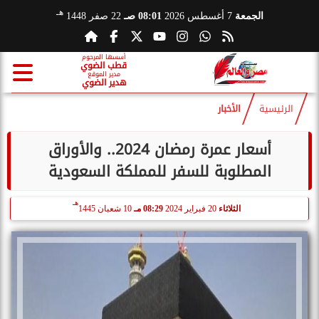
هـ
الجمعة
7 أغسطس 2026
08:01 صـ
22 صفر 1448
أسسها المرحوم
قطب الضوي
مدير الموقع
هدير الضوي
الرئيسية
الأخبار
أسعار عمرة رمضان 2024.. والأوراق
المطلوبة للسفر للمملكة السعودية
هـ
الثلاثاء
20 فبراير 2024
08:29 مـ
10 شعبان 1445