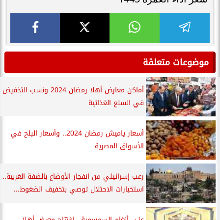
موضوعات متعلقة
أماكن معارض أهلا رمضان 2024 ونسب التخفيض
في السلع الغذائية
أسعار ياميش رمضان 2024.. وأسعار البلح في
الأسواق المصرية
رعب إسرائيلي من انفجار الأوضاع بالضفة الغربية..
استخبارات الاحتلال توصي بتخفيف الضغوط...
على أنغام السمسمية.. افتتاح معرض أهلا