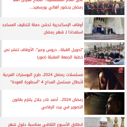
رمضان بحضور أهالي بورسعيد...
أوقاف الإسكندرية تدشن حملة لتنظيف المساجد
استعدادا لـ شهر رمضان
”تحويل القبلة.. دروس وعبر”، الأوقاف تنشر نص
خطبة الجمعة المقبلة (صور)
مسلسلات رمضان 2024، طرح البوسترات الفردية
لأبطال مسلسل المداح 4 ”أسطورة العودة”
رمضان 2024.. أحمد نادر جلال يلتزم بقانون
التصوير في بيت الرفاعي
انطلاق الأسبوع الثقافى بمناسبة حلول شهر