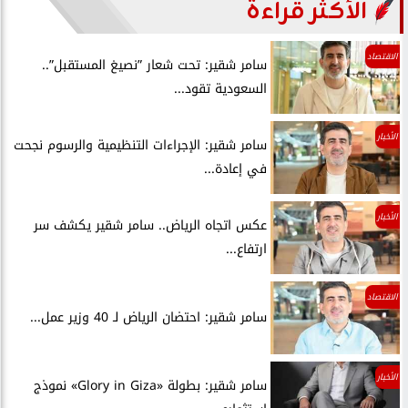
الأكثر قراءة
الاقتصاد
سامر شقير: تحت شعار ”نصيغ المستقبل”..
السعودية تقود...
الأخبار
سامر شقير: الإجراءات التنظيمية والرسوم نجحت
في إعادة...
الأخبار
عكس اتجاه الرياض.. سامر شقير يكشف سر
ارتفاع...
الاقتصاد
سامر شقير: احتضان الرياض لـ 40 وزير عمل...
الأخبار
سامر شقير: بطولة «Glory in Giza» نموذج