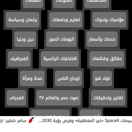
المحافظات
المنوعات
المقالات
مؤتمرات وندوات
تعليم وجامعات
برلمان وسياسة
خدمات وأسعار
البومات الصور
دين ودنيا
حقائق وشائعات
الانتخابات الرئاسية
انفجرافيك
توك شو
اوجاع الناس
صحة ومرأة
تقارير وتحقيقات
صوت مصر والعالم TV
انفجراف
أيام زمان
سياسة الخصوصية
سامر شقير: ارتفاع