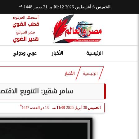
هـ
الخميس
6 أغسطس 2026
01:12 مـ
21 صفر 1448
أسسها المرحوم
قطب الضوي
مدير الموقع
هدير الضوي
الرئيسية
الأخبار
عربي ودولي
الرئيسية
الأخبار
سامر شقير: التنويع الاقت
هـ
الخميس
30 أبريل 2026
11:09 مـ
13 ذو القعدة 1447