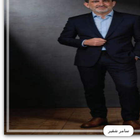
سامر شقير