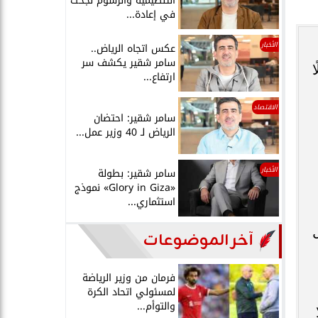
التنظيمية والرسوم نجحت
في إعادة...
الأخبار
عكس اتجاه الرياض..
سامر شقير يكشف سر
ا
ارتفاع...
الاقتصاد
سامر شقير: احتضان
الرياض لـ 40 وزير عمل...
الأخبار
سامر شقير: بطولة
«Glory in Giza» نموذج
استثماري...
آخر الموضوعات
فرمان من وزير الرياضة
لمسئولي اتحاد الكرة
والتوأم...