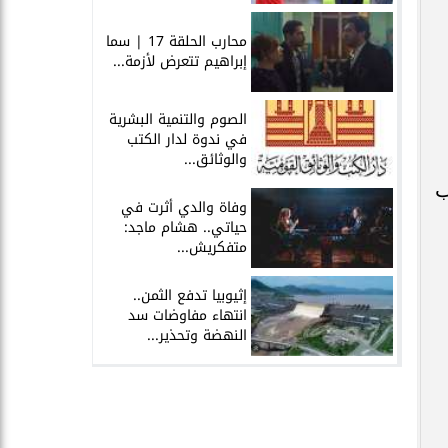
محارب الحلقة 17 | سما
إبراهيم تتعرض لأزمة...
الصوم والتنمية البشرية
في ندوة لدار الكتب
والوثائق...
ب
وفاة والدي أثرت في
حياتي.. هشام ماجد:
متفكريش...
إثيوبيا تدفع الثمن..
انتهاء مفاوضات سد
النهضة وتحذير...