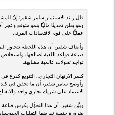
قال رائد الاستثمار سامر شقير: إنَّ الم
وهو يعلن تحديثًا ماليًّا بنمو متوقع وعجز أ
عمليًّا على قوة الاقتصادات المرنة.
وأضاف شقير، أن هذه اللحظة تتجاوز ال
صياغة قواعد اللعبة لصالحها، واستخلاص 
تواجه تحولات عالمية مشابهة.
كسر الارتهان التجاري.. التنويع كدرع في
وأوضح سامر شقير، أن ما تحقق في كندا لم
الاعتماد على شريك تجاري واحد والانفتاح
وبيَّن شقير، أن هذا التحوُّل يكرس قناعة عال
ضرورة حتمية تفرضها التقلبات الجيوسياسية 