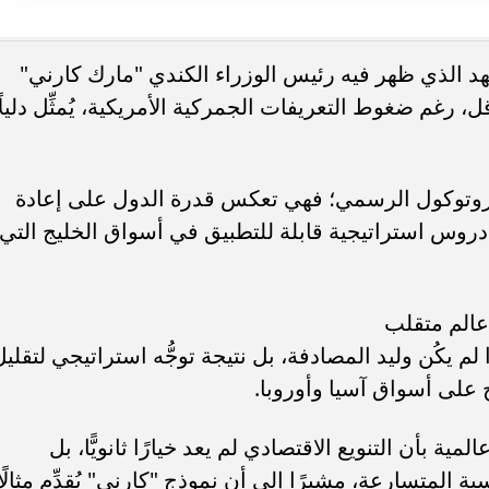
شهد الذي ظهر فيه رئيس الوزراء الكندي "مارك كارني"
قل، رغم ضغوط التعريفات الجمركية الأمريكية، يُمثِّل دليلً
بروتوكول الرسمي؛ فهي تعكس قدرة الدول على إعادة
دروس استراتيجية قابلة للتطبيق في أسواق الخليج التي
 عالم متقلب
 يكُن وليد المصادفة، بل نتيجة توجُّه استراتيجي لتقليل
 على أسواق آسيا وأوروبا.
مية بأن التنويع الاقتصادي لم يعد خيارًا ثانويًّا، بل
المتسارعة، مشيرًا إلى أن نموذج "كارني" يُقدِّم مثالًا