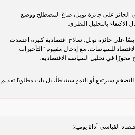
دي النرويجي الحائز على جائزة نوبل، صاغ المصطلح ووضع
 الاكتفاء بالتحليل النظري.
Jan Tinbergen، الحائز أيضًا على جائزة نوبل، نماذج اقتصادية كبيرة اعتمدت
اقتصاد للسياسات، مع إدخال مفهوم "التأخيرات
 التضخم سيرتفع أو النمو سيتباطأ، بل بات مطلوبًا تقديم
صاد القياسي أداة يومية: