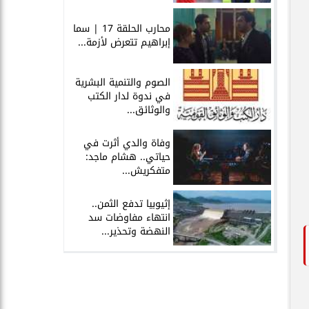
محارب الحلقة 17 | سما
إبراهيم تتعرض لأزمة...
الصوم والتنمية البشرية
في ندوة لدار الكتب
والوثائق...
وفاة والدي أثرت في
حياتي.. هشام ماجد:
متفكريش...
إثيوبيا تدفع الثمن..
انتهاء مفاوضات سد
النهضة وتحذير...