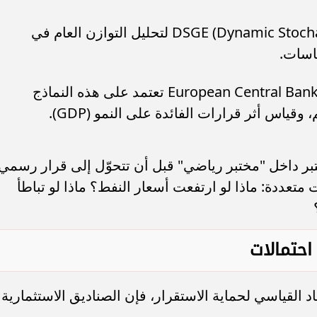
نماذج DSGE (Dynamic Stochastic General Equilibrium) لتحليل التوازن العام في
اسات.
مؤسسات مثل Federal Reserve وEuropean Central Bank تعتمد على هذه النماذج
 وقياس أثر قرارات الفائدة على النمو (GDP).
ُختبر داخل "مختبر رياضي" قبل أن تتحوّل إلى قرار رسمي.
متعددة: ماذا لو ارتفعت أسعار النفط؟ ماذا لو تباطأ
احتمالات
د القياسي لحماية الاستقرار، فإن الصناديق الاستثمارية