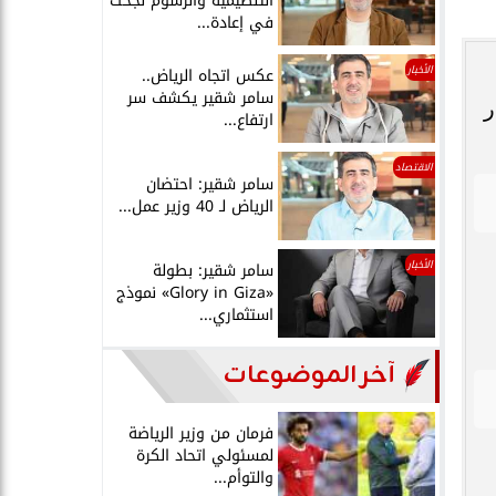
التنظيمية والرسوم نجحت
في إعادة...
الأخبار
عكس اتجاه الرياض..
سامر شقير يكشف سر
ر
ارتفاع...
الاقتصاد
سامر شقير: احتضان
الرياض لـ 40 وزير عمل...
الأخبار
سامر شقير: بطولة
«Glory in Giza» نموذج
استثماري...
آخر الموضوعات
فرمان من وزير الرياضة
لمسئولي اتحاد الكرة
والتوأم...