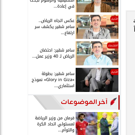
التنظيمية والرسوم نجحت
في إعادة...
الأخبار
ية
عكس اتجاه الرياض..
سامر شقير يكشف سر
ارتفاع...
الاقتصاد
سامر شقير: احتضان
الرياض لـ 40 وزير عمل...
الأخبار
سامر شقير: بطولة
«Glory in Giza» نموذج
استثماري...
آخر الموضوعات
فرمان من وزير الرياضة
لمسئولي اتحاد الكرة
والتوأم...