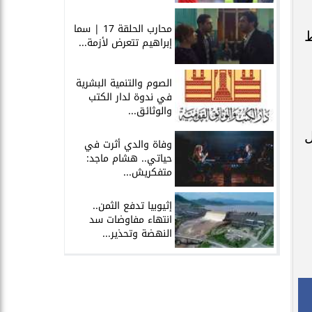
محارب الحلقة 17 | سما
فقط
إبراهيم تتعرض لأزمة...
الصوم والتنمية البشرية
في ندوة لدار الكتب
والوثائق...
ل
وفاة والدي أثرت في
حياتي.. هشام ماجد:
متفكريش...
إثيوبيا تدفع الثمن..
انتهاء مفاوضات سد
النهضة وتحذير...