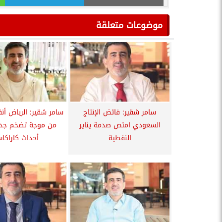
موضوعات متعلقة
سامر شقير: فائض الإنتاج
سامر شقير: الرياض أنق
السعودي امتص صدمة يناير
من موجة تضخم جدي
النفطية
أحداث كاراكا