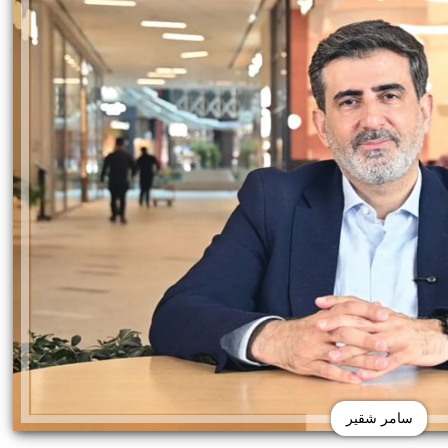
سامر شقير