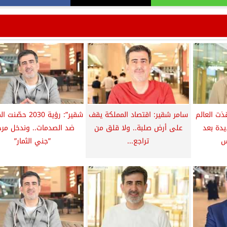
ذت العالم
سامر شقير: اقتصاد المملكة يقف
شقير”: رؤية 2030 حص
دة بعد
على أرض صلبة.. ولا قلق من
ضد الصدمات.. وندخل مرح
س
تراجع...
”جني الثمار”