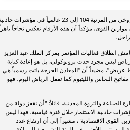
وصف سامر شقير صعود السعودية الصاروخي من المرتبة 104 إلى 23 عالمياً في مؤشرات جاذب
 موازين القوى، مؤكداً أن هذه الأرقام تعكس نجاحاً باهراً
راحل.
 انطلاق فعاليات المؤتمر بمركز الملك عبد العزيز
الرياض ليس مجرد حدث بروتوكولي، بل هو إعادة كتابة
 عريض"، مضيفاً أن "المعادن الحرجة باتت رسمياً هي
اتيح النحاس والليثيوم كما تفعل الرياض اليوم، فهو
 الصناعة والثروة المعدنية، قائلاً: "أن تقفز دولة من
مرتبة 23 عالمياً في مؤشرات جاذبية الاستثمار خلال فترة قياسية، فهذا ليس
ن القوى الاقتصادية"، مشيراً إلى أن ارتفاع عدد