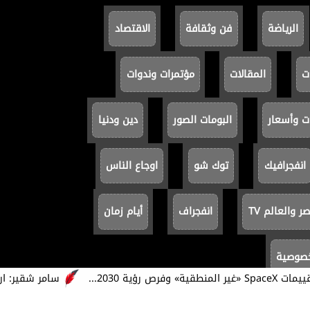
الرياضة
فن وثقافة
الاقتصاد
ت
المقالات
مؤتمرات وندوات
ت وأسعار
البومات الصور
دين ودنيا
انفجرافيك
توك شو
اوجاع الناس
 والعالم TV
انفجراف
أيام زمان
خصوصية
سامر شقير: ارتفاع مؤ