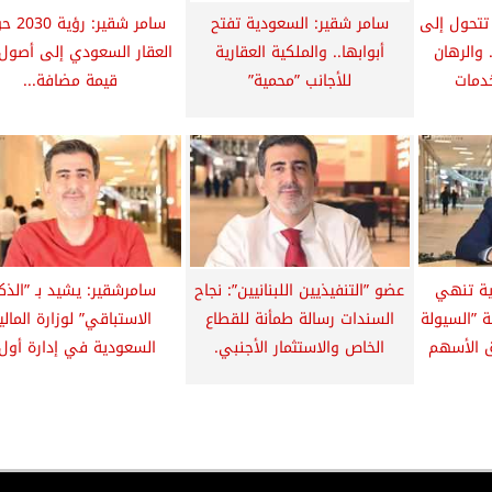
تتحول إلى
سامر شقير: السعودية تفتح
سامر شقير:
 والرهان
أبوابها.. والملكية العقارية
العقار السعودي إلى أصول
خدمات
للأجانب ”محمية”
قيمة مضافة...
ية تنهي
عضو ”التنفيذيين اللبنانيين”: نجاح
سامرشقير: يشيد بـ ”الذك
 ”السيولة
السندات رسالة طمأنة للقطاع
الاستباقي” لوزارة المالي
 الأسهم
الخاص والاستثمار الأجنبي.
السعودية في إدارة أول.