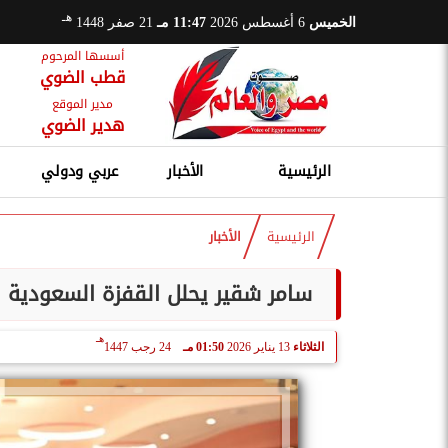
هـ
الخميس
6 أغسطس 2026
11:47 مـ
21 صفر 1448
أسسها المرحوم
قطب الضوي
مدير الموقع
هدير الضوي
الرئيسية
الأخبار
عربي ودولي
الرئيسية
الأخبار
سامر شقير يحلل القفزة السعودية للمرتبة 23 عالمياً في التعدين: ”زخم
هـ
الثلاثاء
13 يناير 2026
01:50 مـ
24 رجب 1447