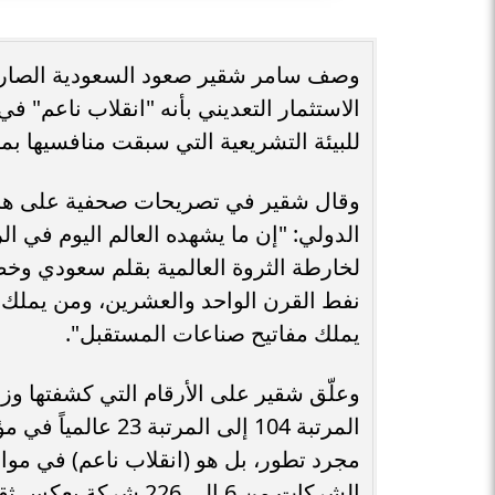
الاستثمار التعديني بأنه "انقلاب ناعم" في
للبيئة التشريعية التي سبقت منافسيها بم
وقال شقير في تصريحات صحفية على هامش
الدولي: "إن ما يشهده العالم اليوم في 
لخارطة الثروة العالمية بقلم سعودي وخط
نفط القرن الواحد والعشرين، ومن يملك مف
يملك مفاتيح صناعات المستقبل".
وعلّق شقير على الأرقام التي كشفتها وزارة
المرتبة 104 إلى ال
مجرد تطور، بل هو (انقلاب ناعم) في موازي
الشركات من 6 إلى 226 شركة يعكس ثقة المستثمر الأجنبي في البيئة التشريعية للمملكة.