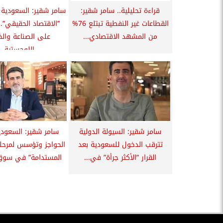
قراءة تحليلية.. سامر شقير:
سامر شقير: السعودية 
القطاعات غير النفطية تبتلع 76%
”الاقتصاد الحقيقي”..
من المشهد الاقتصادي...
على الصناعة وال
اللوجستية...
سامر شقير: السيولة الدولية
سامر شقير: السعود
تترقب الدخول للسعودية بعد
الحواجز وتؤسس لمرحلة
القرار ”الأكثر جرأة” في...
المستدامة” في سوق