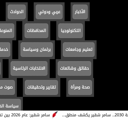
الأخبار
عربي ودولي
الحوادث
التكنولوجيا
المحافظات
المنوعا
تعليم وجامعات
برلمان وسياسة
خدما
حقائق وشائعات
الانتخابات الرئاسية
صحة ومرأة
تقارير وتحقيقات
صوت مصر
سياسة ال
سامر شقير: عام 2026 بين تقييمات SpaceX «غير المنطقية» وفرص رؤية 2030...
جميع الحقوق محفوظة ©