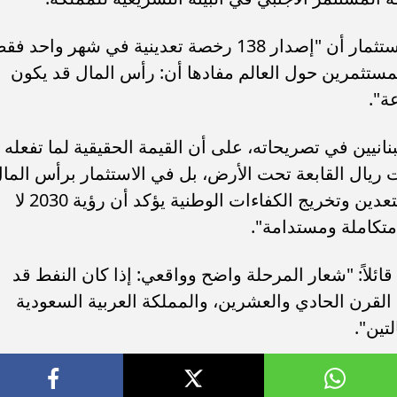
وفيما يخص سرعة الإنجاز، أوضح رائد الاستثمار أن "إصدار 138 رخصة تعدينية في شهر واحد 
ستثمرين حول العالم مفادها أن: رأس المال قد يكون
ة".
ين في تصريحاته، على أن القيمة الحقيقية لما تفعله
تكمن فقط في الـ 9 تريليونات ريال القابعة تحت الأرض، بل في الاستثمار برأس الما
البشري، موضحاً: "الاستثمار في معاهد التعدين وتخريج الكفاءات الوطنية يؤكد أن رؤية 2030 لا
متكاملة ومستدامة".
ائلاً: "شعار المرحلة واضح وواقعي: إذا كان النفط قد
القرن الحادي والعشرين، والمملكة العربية السعودية
تين".