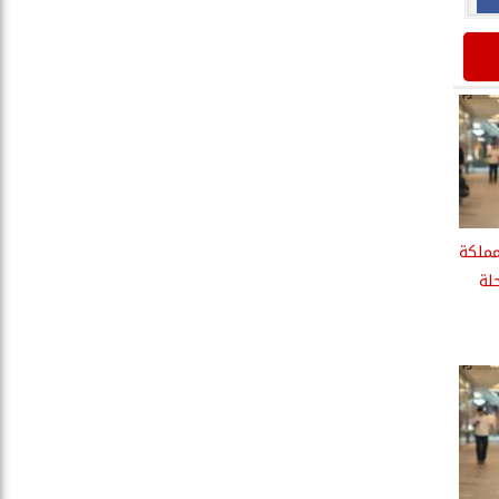
ّنت المملكة
لة