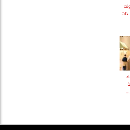
 رؤية 2030 حولت
 ذات
اء
ة
..