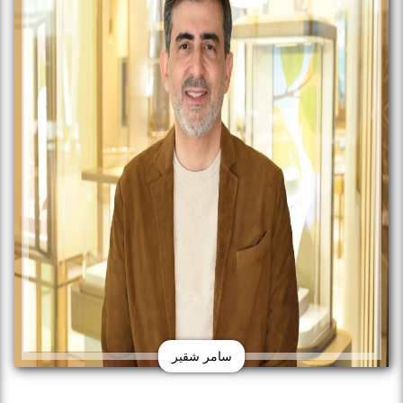
سامر شقير