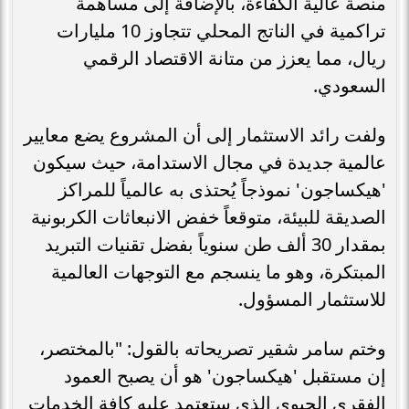
منصة عالية الكفاءة، بالإضافة إلى مساهمة
تراكمية في الناتج المحلي تتجاوز 10 مليارات
ريال، مما يعزز من متانة الاقتصاد الرقمي
السعودي.
ولفت رائد الاستثمار إلى أن المشروع يضع معايير
عالمية جديدة في مجال الاستدامة، حيث سيكون
'هيكساجون' نموذجاً يُحتذى به عالمياً للمراكز
الصديقة للبيئة، متوقعاً خفض الانبعاثات الكربونية
بمقدار 30 ألف طن سنوياً بفضل تقنيات التبريد
المبتكرة، وهو ما ينسجم مع التوجهات العالمية
للاستثمار المسؤول.
وختم سامر شقير تصريحاته بالقول: "بالمختصر،
إن مستقبل 'هيكساجون' هو أن يصبح العمود
الفقري الحيوي الذي ستعتمد عليه كافة الخدمات