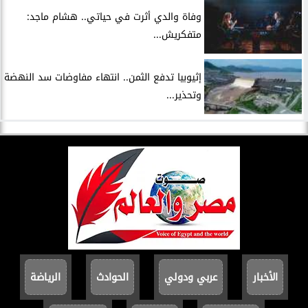
وفاة والدي أثرت في حياتي.. هشام ماجد:
متفكريش...
إثيوبيا تدفع الثمن.. انتهاء مفاوضات سد النهضة
وتحذير...
الأخبار
عربي ودولي
الحوادث
الرياضة