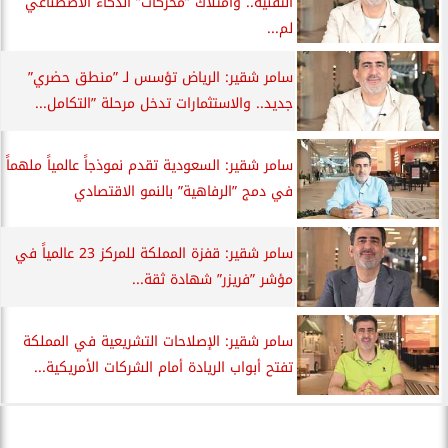
التقنية.. وامتلاك ”محركات” الذكاء الاصطناعي
لم...
سامر شقير: الرياض تؤسس لـ ”منطق حضري”
جديد.. والاستثمارات تدخل مرحلة ”التكامل...
سامر شقير: السعودية تقدم نموذجاً عالمياً ملهماً
في دمج ”الرفاهية” بالنمو الاقتصادي
سامر شقير: قفزة المملكة للمركز 23 عالمياً في
مؤشر ”فريزر” شهادة ثقة...
سامر شقير: الإصلاحات التشريعية في المملكة
تفتح أبواب الريادة أمام الشركات الأمريكية...