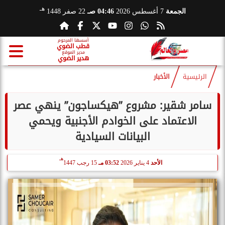
هـ
الجمعة
7 أغسطس 2026
04:46 صـ
22 صفر 1448
أسسها المرحوم
قطب الضوي
مدير الموقع
هدير الضوي
الرئيسية
الأخبار
سامر شقير: مشروع ”هيكساجون” ينهي عصر
الاعتماد على الخوادم الأجنبية ويحمي
البيانات السيادية
هـ
الأحد
4 يناير 2026
03:52 مـ
15 رجب 1447