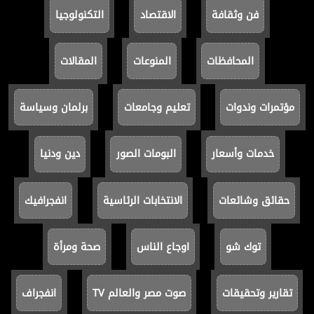
فن وثقافة
الاقتصاد
التكنولوجيا
المحافظات
المنوعات
المقالات
مؤتمرات وندوات
تعليم وجامعات
برلمان وسياسة
خدمات وأسعار
البومات الصور
دين ودنيا
حقائق وشائعات
الانتخابات الرئاسية
انفجرافيك
توك شو
اوجاع الناس
صحة ومرأة
تقارير وتحقيقات
صوت مصر والعالم TV
انفجراف