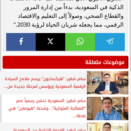
الذكية في السعودية، بدءاً من إدارة المرور
والقطاع الصحي، وصولاً إلى التعليم والاقتصاد
الرقمي، مما يجعله شريان الحياة لرؤية 2030."
موضوعات متعلقة
سامر شقير: ”هيكساجون” يرسم ملامح السيادة
الرقمية السعودية ويؤسس لمرحلة جديدة من...
سامر شقير: السعودية تدشن رسمياً عصر
”المعالجة المتوازية”.. وشحنة ”هيوماين” هي
نقطة...
سامر شقير: الفجوة التجارية بين السعودية