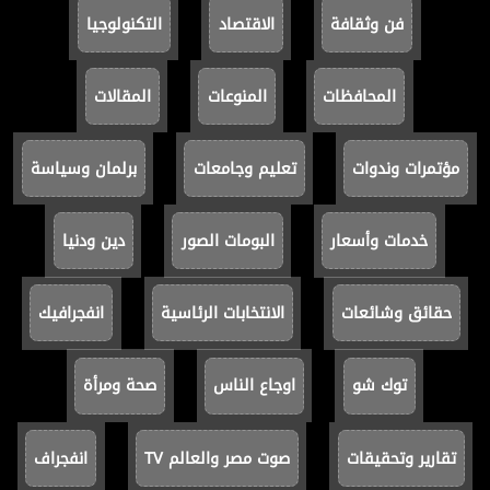
فن وثقافة
الاقتصاد
التكنولوجيا
المحافظات
المنوعات
المقالات
مؤتمرات وندوات
تعليم وجامعات
برلمان وسياسة
خدمات وأسعار
البومات الصور
دين ودنيا
حقائق وشائعات
الانتخابات الرئاسية
انفجرافيك
توك شو
اوجاع الناس
صحة ومرأة
تقارير وتحقيقات
صوت مصر والعالم TV
انفجراف