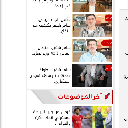
التنظيمية والرسوم نجحت
في إعادة...
ة
الأخبار
عكس اتجاه الرياض..
سامر شقير يكشف سر
ارتفاع...
الاقتصاد
سامر شقير: احتضان
ب
الرياض لـ 40 وزير عمل...
الأخبار
سامر شقير: بطولة
«Glory in Giza» نموذج
ة
استثماري...
آخر الموضوعات
فرمان من وزير الرياضة
ول
لمسئولي اتحاد الكرة
والتوأم...