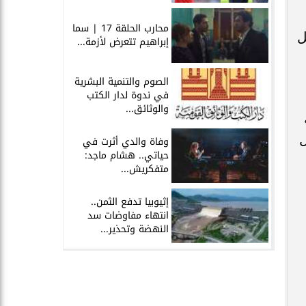
محارب الحلقة 17 | سما
ل
إبراهيم تتعرض لأزمة...
الصوم والتنمية البشرية
في ندوة لدار الكتب
والوثائق...
ل
وفاة والدي أثرت في
حياتي.. هشام ماجد:
متفكريش...
إثيوبيا تدفع الثمن..
انتهاء مفاوضات سد
النهضة وتحذير...