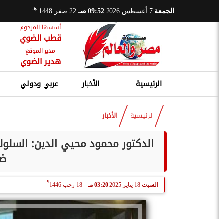
هـ
الجمعة
7 أغسطس 2026
09:52 صـ
22 صفر 1448
أسسها المرحوم
قطب الضوي
مدير الموقع
هدير الضوي
الرئيسية
الأخبار
عربي ودولي
الرئيسية
الأخبار
الدكتور محمود محيي الدين: السلو
ضر
هـ
السبت
18 يناير 2025
03:20 مـ
18 رجب 1446