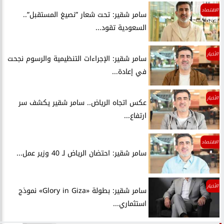
الاقتصاد
سامر شقير: تحت شعار ”نصيغ المستقبل”..
السعودية تقود...
الأخبار
سامر شقير: الإجراءات التنظيمية والرسوم نجحت
في إعادة...
الأخبار
عكس اتجاه الرياض.. سامر شقير يكشف سر
ارتفاع...
الاقتصاد
سامر شقير: احتضان الرياض لـ 40 وزير عمل...
الأخبار
سامر شقير: بطولة «Glory in Giza» نموذج
استثماري...