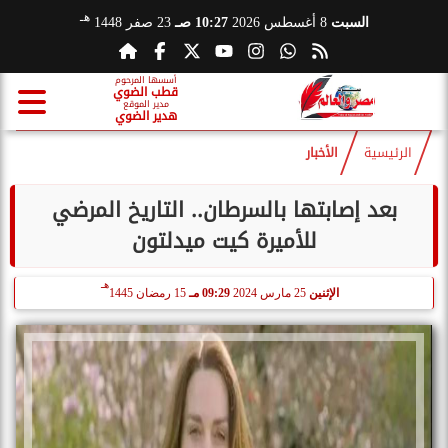
هـ
السبت
8 أغسطس 2026
10:27 صـ
23 صفر 1448
أسسها المرحوم
قطب الضوي
مدير الموقع
هدير الضوي
الرئيسية
الأخبار
بعد إصابتها بالسرطان.. التاريخ المرضي
للأميرة كيت ميدلتون
هـ
الإثنين
25 مارس 2024
09:29 مـ
15 رمضان 1445