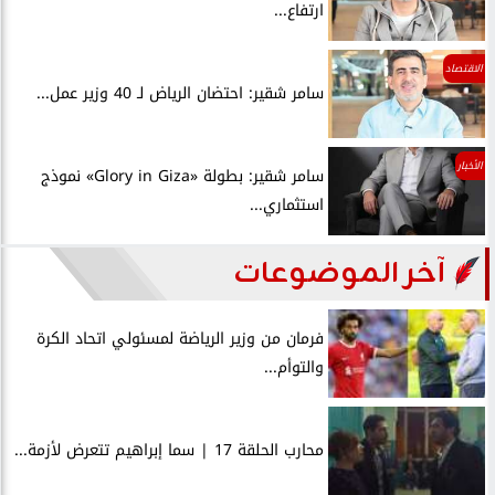
ارتفاع...
الاقتصاد
سامر شقير: احتضان الرياض لـ 40 وزير عمل...
الأخبار
سامر شقير: بطولة «Glory in Giza» نموذج
استثماري...
آخر الموضوعات
فرمان من وزير الرياضة لمسئولي اتحاد الكرة
والتوأم...
محارب الحلقة 17 | سما إبراهيم تتعرض لأزمة...