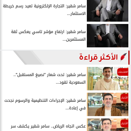
سامر شقير: التجارة الإلكترونية تعيد رسم خريطة
الاستثمار...
سامر شقير: ارتفاع مؤشر تاسي يعكس ثقة
المستثمرين...
الأكثر قراءة
الاقتصاد
سامر شقير: تحت شعار ”نصيغ المستقبل”..
السعودية تقود...
الأخبار
سامر شقير: الإجراءات التنظيمية والرسوم نجحت
في إعادة...
الأخبار
عكس اتجاه الرياض.. سامر شقير يكشف سر