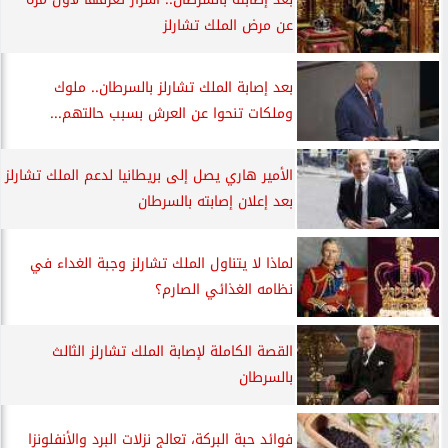
عن مرض الملك تشارلز
بعد إصابة الملك تشارلز بالسرطان.. ملوك
وملكات تنحوا عن العرش بسبب حالتهم...
الأمير هاري يصل إلى بريطانيا لدعم الملك تشارلز
بعد إعلان إصابته بالسرطان
لماذا لا يتناول الملك تشارلز وجبة الغداء في
نظامه الغذائي الصارم؟
القصة الكاملة لإصابة الملك تشارلز الثالث
بالسرطان
فوائد حبة البركة، تعالج نزلات البرد والأنفلونزا