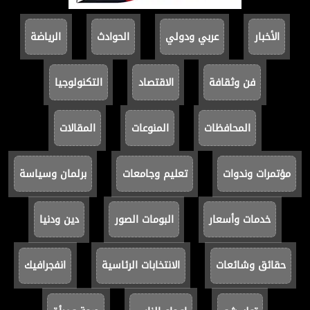
الأخبار
عربي ودولي
الحوادث
الرياضة
فن وثقافة
الاقتصاد
التكنولوجيا
المحافظات
المنوعات
المقالات
مؤتمرات وندوات
تعليم وجامعات
برلمان وسياسة
خدمات وأسعار
البومات الصور
دين ودنيا
حقائق وشائعات
الانتخابات الرئاسية
انفجرافيك