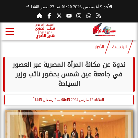
هـ
الأحد
9 أغسطس 2026
01:20 صـ
23 صفر 1448
أسسها المرحوم
قطب الضوي
مدير الموقع
هدير الضوي
الرئيسية
الأخبار
ندوة عن مكانة المرأة المصرية عبر العصور
في جامعة عين شمس بحضور نائب وزير
السياحة
هـ
الثلاثاء
12 مارس 2024
08:45 مـ
2 رمضان 1445