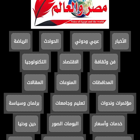
الأخبار
عربي ودولي
الحوادث
الرياضة
فن وثقافة
الاقتصاد
التكنولوجيا
المحافظات
المنوعات
المقالات
مؤتمرات وندوات
تعليم وجامعات
برلمان وسياسة
خدمات وأسعار
البومات الصور
دين ودنيا