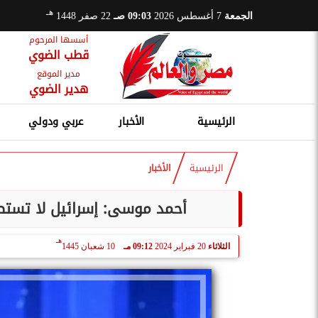
هـ
الجمعة
7 أغسطس 2026
09:03 صـ
22 صفر 1448
أسسها المرحوم
قطب الضوي
مدير الموقع
هدير الضوي
الرئيسية
الأخبار
عربي ودولي
الرئيسية
الأخبار
أحمد موسى: إسرائيل لا تستط
هـ
الثلاثاء
20 فبراير 2024
09:12 مـ
10 شعبان 1445