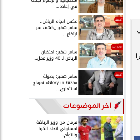
التنظيمية والرسوم نجحت
في إعادة...
الأخبار
عكس اتجاه الرياض..
سامر شقير يكشف سر
ي
ارتفاع...
الاقتصاد
سامر شقير: احتضان
ا
الرياض لـ 40 وزير عمل...
الأخبار
سامر شقير: بطولة
«Glory in Giza» نموذج
استثماري...
آخر الموضوعات
فرمان من وزير الرياضة
لمسئولي اتحاد الكرة
والتوأم...