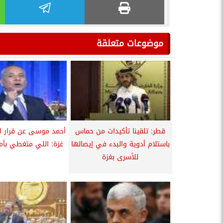
موضوعات متعلقة
قطر: تلقينا تأكيدات من حماس
أحمد موسى عن قرار ال
باستلام أدوية والبدء في إيصالها
غزة: اللي متغطي بأمر
للأسرى بغزة