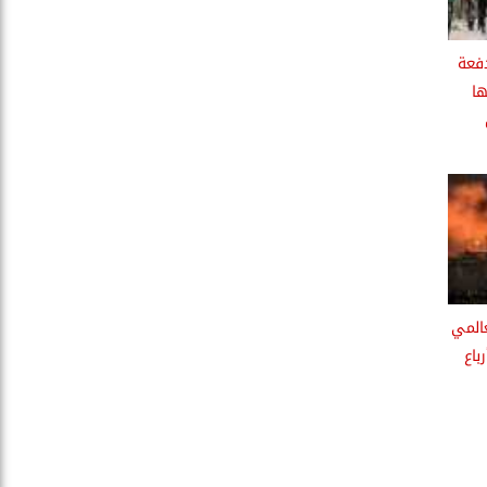
فعة
ها
عالمي
باع