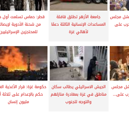
 فشل مجلس
جامعة الأزهر تطلق قافلة
قطر: حماس تسلمت أول د
حرب على
المساعدات الإنسانية الثالثة دعمًا
من شحنة الأدوية لإيصال
لأهالي غزة
للمحتجزين الإسرائيليين
فشل مجلس
الجيش الاسرائيلي يطالب سكان
حكومة غزة: قرار الأغذية ال
ب على...
مناطق في غزة بمغادرة منازلهم
حكم بالإعدام على ثلاثة أر
والتوجه للجنوب
مليون إنسان