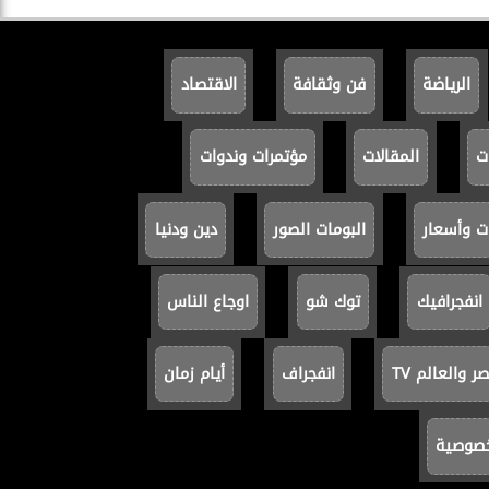
الرياضة
فن وثقافة
الاقتصاد
ت
المقالات
مؤتمرات وندوات
ت وأسعار
البومات الصور
دين ودنيا
انفجرافيك
توك شو
اوجاع الناس
 والعالم TV
انفجراف
أيام زمان
خصوصية