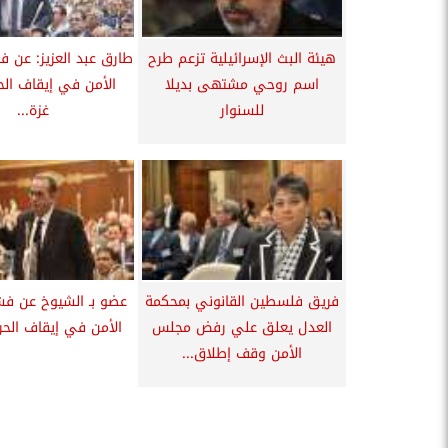
هيئة البث الإسرائيلية تزعم طرح
طارق عبد العزيز: عن
اسم روحي مشتهى بديلا
الأمن في إيقاف ال
للسنوار
غزة...
فريق فلسطين القانوني بمحكمة
عضو بـ الشيوخ عن 
العدل يعلق علي رفض مجلس
الأمن في إيقاف الحر
الأمن وقف إطلاق...