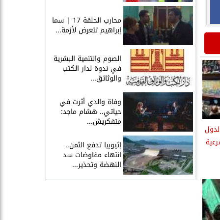
محارب الحلقة 17 | سما
إبراهيم تتعرض لأزمة...
الصوم والتنمية البشرية
في ندوة لدار الكتب
والوثائق...
وفاة والدي أثرت في
حياتي.. هشام ماجد:
متفكريش...
الدول
رعية
إثيوبيا تدفع الثمن..
انتهاء مفاوضات سد
النهضة وتحذير...