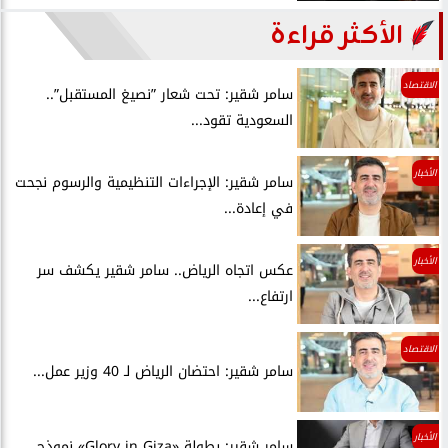
الأكثر قراءة
الاقتصاد
سامر شقير: تحت شعار ”نصيغ المستقبل”..
السعودية تقود...
الأخبار
سامر شقير: الإجراءات التنظيمية والرسوم نجحت
في إعادة...
الأخبار
عكس اتجاه الرياض.. سامر شقير يكشف سر
ارتفاع...
الاقتصاد
سامر شقير: احتضان الرياض لـ 40 وزير عمل...
الأخبار
سامر شقير: بطولة «Glory in Giza» نموذج