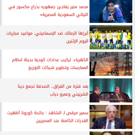
محمد منير يفاجئ جمهوره بذراع مكسور في
الليالي السعودية المصرية»
أبرزها الزمالك ضد الإسماعيلي، مواعيد مباريات
اليوم الإثنين
الكهرباء: تركيب عدادات كودية بديلة لنظام
الممارسات وتطوير شبكات التوزيع
بعد فترة من الفراق.. الصدفة تجمع دينا
الشربيني وعمرو دياب
سمير مرقص لـ الشاهد : جائحة كورونا أظهرت
القدرات الكامنة عند المصريين