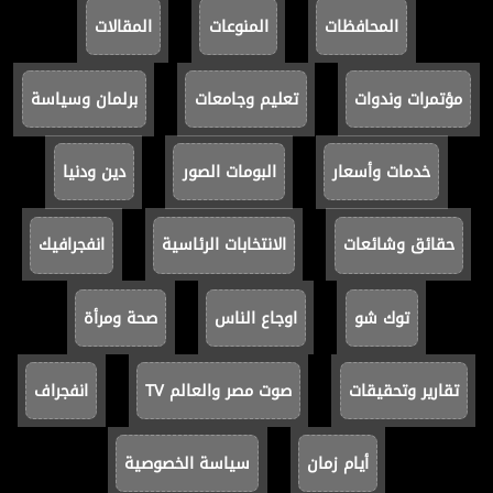
المحافظات
المنوعات
المقالات
مؤتمرات وندوات
تعليم وجامعات
برلمان وسياسة
خدمات وأسعار
البومات الصور
دين ودنيا
حقائق وشائعات
الانتخابات الرئاسية
انفجرافيك
توك شو
اوجاع الناس
صحة ومرأة
تقارير وتحقيقات
صوت مصر والعالم TV
انفجراف
أيام زمان
سياسة الخصوصية