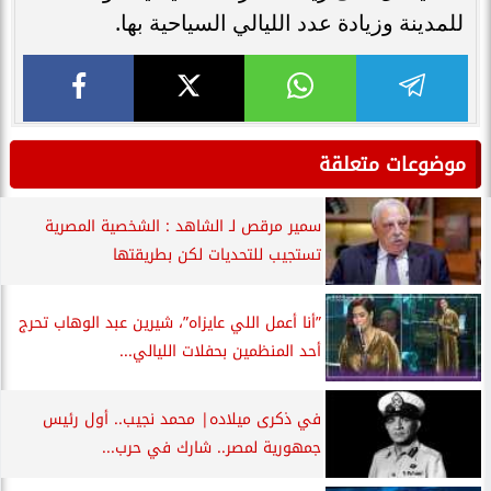
للمدينة وزيادة عدد الليالي السياحية بها.
موضوعات متعلقة
سمير مرقص لـ الشاهد : الشخصية المصرية
تستجيب للتحديات لكن بطريقتها
”أنا أعمل اللي عايزاه”، شيرين عبد الوهاب تحرج
أحد المنظمين بحفلات الليالي...
في ذكرى ميلاده| محمد نجيب.. أول رئيس
جمهورية لمصر.. شارك في حرب...