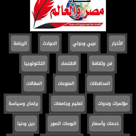
الأخبار
عربي ودولي
الحوادث
الرياضة
فن وثقافة
الاقتصاد
التكنولوجيا
المحافظات
المنوعات
المقالات
مؤتمرات وندوات
تعليم وجامعات
برلمان وسياسة
خدمات وأسعار
البومات الصور
دين ودنيا