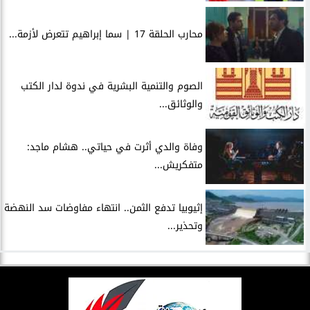
محارب الحلقة 17 | سما إبراهيم تتعرض لأزمة...
الصوم والتنمية البشرية في ندوة لدار الكتب
والوثائق...
وفاة والدي أثرت في حياتي.. هشام ماجد:
متفكريش...
إثيوبيا تدفع الثمن.. انتهاء مفاوضات سد النهضة
وتحذير...