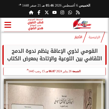
هـ
الخميس
6 أغسطس 2026
05:46 مـ
21 صفر 1448
أسسها المرحوم
قطب الضوي
مدير الموقع
هدير الضوي
الرئيسية
الأخبار
القومي لذوي الإعاقة ينظم ندوة الدمج
الثقافي بين التوعية والإتاحة بمعرض الكتاب
هـ
الجمعة
26 يناير 2024
06:07 مـ
15 رجب 1445