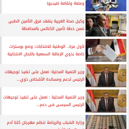
ومتعة وثقافة (فيديو)
وكيل صحة الغربية يتفقد فرق التأمين الطبى
ضمن خطة تأمين الكنائس بالمحافظة
لأول مرة.. الوطنية للانتخابات: وضع بوسترات
خاصة بذوي الإعاقة السمعية باللجان الانتخابية
وزير التنمية المحلية: نعمل على تنفيذ توجيهات
الرئيس لدعم ومساندة الأشخاص ذوي...
وزير التنمية المحلية : نعمل على تنفيذ توجيهات
الرئيس السيسى فى دعم...
وزارة الشباب والرياضة تنظم مهرجان كلنا آدم