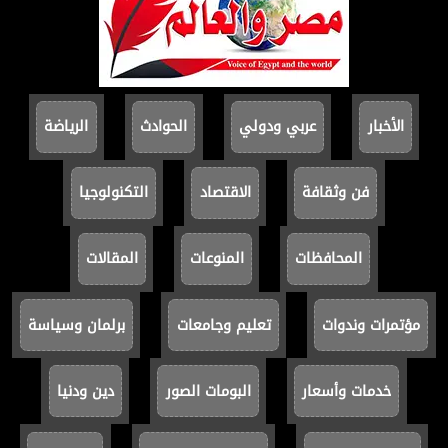
الأخبار
عربي ودولي
الحوادث
الرياضة
فن وثقافة
الاقتصاد
التكنولوجيا
المحافظات
المنوعات
المقالات
مؤتمرات وندوات
تعليم وجامعات
برلمان وسياسة
خدمات وأسعار
البومات الصور
دين ودنيا