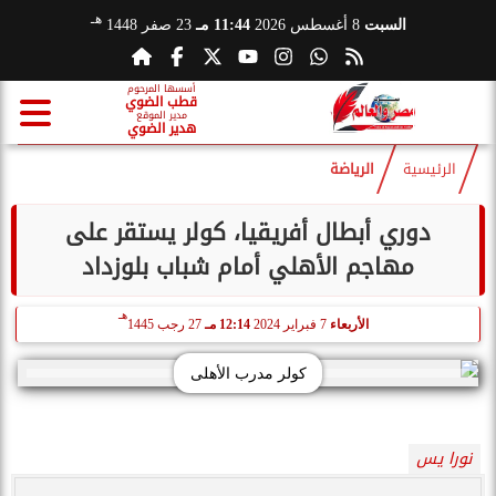
هـ
السبت
8 أغسطس 2026
11:44 مـ
23 صفر 1448
أسسها المرحوم
قطب الضوي
مدير الموقع
هدير الضوي
الرئيسية
الرياضة
دوري أبطال أفريقيا، كولر يستقر على
مهاجم الأهلي أمام شباب بلوزداد
هـ
الأربعاء
7 فبراير 2024
12:14 مـ
27 رجب 1445
كولر مدرب الأهلى
نورا يس