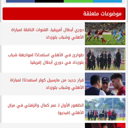
موضوعات متعلقة
دوري أبطال أفريقيا، القنوات الناقلة لمباراة
الأهلي وشباب بلوزداد
طوارئ في الأهلي استعدادًا لمواجهة شباب
بلوزداد في دوري أبطال إفريقيا
قرار جديد من مارسيل كولر استعدادًا لمباراة
الأهلي وشباب بلوزداد
الظهور الأول لـ عمر كمال والزنفلي في مران
الأهلي (فيديو)