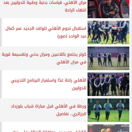
مران الأهلي، قياسات بدنية وطبية للدوليين بعد
انتهاء الراحة
استقبال نجوم الأهلي للوافد الجديد عمر كمال
عبد الواحد (صور)
كولر يجتمع باللاعبين ومران بدني وتقسيمة قوية
في مران الأهلي
الأهلي راحة غدًا واستمرار البرنامج التدريبي
للدوليين
ورطة في الأهلي قبل مباراة شباب بلوزداد
الجزائري.. نفاصيل