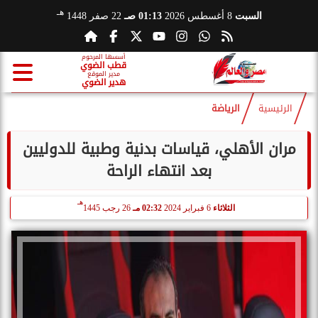
هـ
السبت
8 أغسطس 2026
01:13 صـ
22 صفر 1448
أسسها المرحوم
قطب الضوي
مدير الموقع
هدير الضوي
الرئيسية
الرياضة
مران الأهلي، قياسات بدنية وطبية للدوليين
بعد انتهاء الراحة
هـ
الثلاثاء
6 فبراير 2024
02:32 مـ
26 رجب 1445