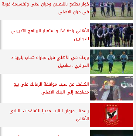
كولر يجتمع باللاعبين ومران بدني وتقسيمة قوية
في مران الأهلي
الأهلي راحة غدًا واستمرار البرنامج التدريبي
للدوليين
ورطة في الأهلي قبل مباراة شباب بلوزداد
الجزائري.. نفاصيل
الكشف عن سبب موافقة الزمالك على بيع
مهاجمه إلى البنك الأهلي
رسميًا.. مروان النايب مديرا للتعاقدات بالنادي
الأهلي