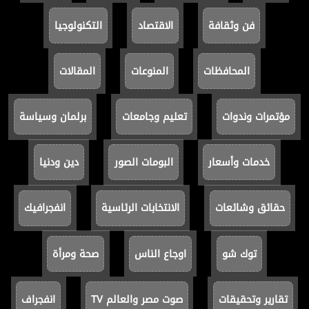
فن وثقافة
الاقتصاد
التكنولوجيا
المحافظات
المنوعات
المقالات
مؤتمرات وندوات
تعليم وجامعات
برلمان وسياسة
خدمات وأسعار
البومات الصور
دين ودنيا
حقائق وشائعات
الانتخابات الرئاسية
انفجرافيك
توك شو
اوجاع الناس
صحة ومرأة
تقارير وتحقيقات
صوت مصر والعالم TV
انفجراف