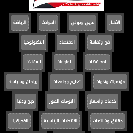
الأخبار
عربي ودولي
الحوادث
الرياضة
فن وثقافة
الاقتصاد
التكنولوجيا
المحافظات
المنوعات
المقالات
مؤتمرات وندوات
تعليم وجامعات
برلمان وسياسة
خدمات وأسعار
البومات الصور
دين ودنيا
حقائق وشائعات
الانتخابات الرئاسية
انفجرافيك