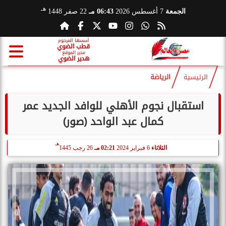
هـ
الجمعة
7 أغسطس 2026
06:43 مـ
22 صفر 1448
أسسها المرحوم
قطب الضوي
مدير الموقع
هدير الضوي
الرئيسية
الرياضة
استقبال نجوم الأهلي للوافد الجديد عمر
كمال عبد الواحد (صور)
هـ
الثلاثاء
6 فبراير 2024
02:21 مـ
26 رجب 1445