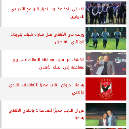
الأهلي راحة غدًا واستمرار البرنامج التدريبي
للدوليين
ورطة في الأهلي قبل مباراة شباب بلوزداد
الجزائري.. نفاصيل
الكشف عن سبب موافقة الزمالك على بيع
مهاجمه إلى البنك الأهلي
رسميًا.. مروان النايب مديرا للتعاقدات بالنادي
الأهلي
مروان النايب مديرًا للتعاقدات بالنادي الأهلي..
رسميًا