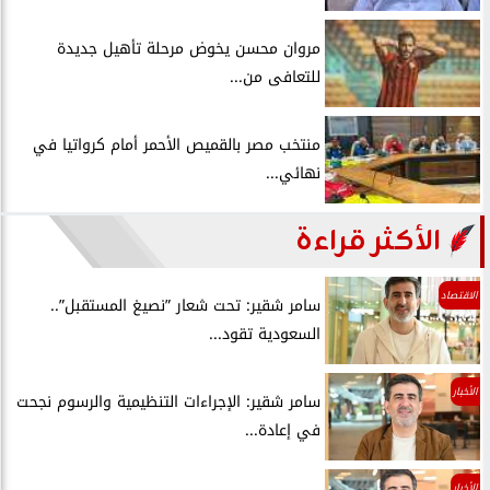
مروان محسن يخوض مرحلة تأهيل جديدة
للتعافى من...
منتخب مصر بالقميص الأحمر أمام كرواتيا في
نهائي...
الأكثر قراءة
الاقتصاد
سامر شقير: تحت شعار ”نصيغ المستقبل”..
السعودية تقود...
الأخبار
سامر شقير: الإجراءات التنظيمية والرسوم نجحت
في إعادة...
الأخبار