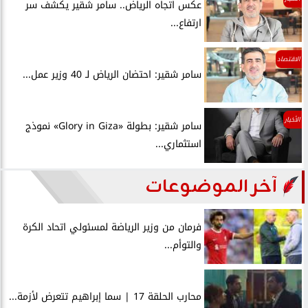
عكس اتجاه الرياض.. سامر شقير يكشف سر
ارتفاع...
الاقتصاد
سامر شقير: احتضان الرياض لـ 40 وزير عمل...
الأخبار
سامر شقير: بطولة «Glory in Giza» نموذج
استثماري...
آخر الموضوعات
فرمان من وزير الرياضة لمسئولي اتحاد الكرة
والتوأم...
محارب الحلقة 17 | سما إبراهيم تتعرض لأزمة...