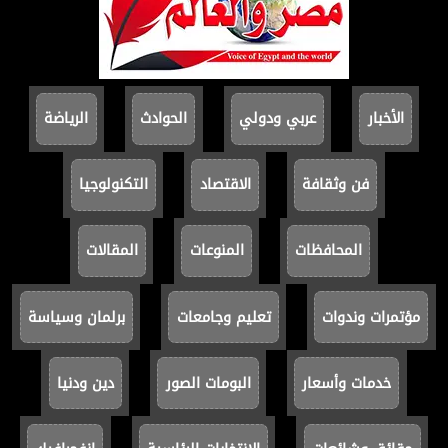
الأخبار
عربي ودولي
الحوادث
الرياضة
فن وثقافة
الاقتصاد
التكنولوجيا
المحافظات
المنوعات
المقالات
مؤتمرات وندوات
تعليم وجامعات
برلمان وسياسة
خدمات وأسعار
البومات الصور
دين ودنيا