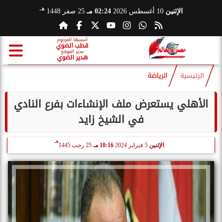
هـ
الإثنين
10 أغسطس 2026
02:24 مـ
25 صفر 1448
أسسها المرحوم
قطب الضوي
مدير الموقع
هدير الضوي
الرئيسية
الرياضة
الأهلي يستعرض ملف الإنشاءات بفرع النادي
في الشيخ زايد
هـ
الإثنين
5 فبراير 2024
10:16 مـ
25 رجب 1445