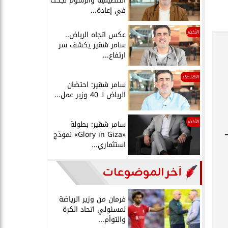
التنظيمية والرسوم نجحت
في إعادة...
الأخبار
عكس اتجاه الرياض..
سامر شقير يكشف سر
ارتفاع...
الاقتصاد
سامر شقير: احتضان
الرياض لـ 40 وزير عمل...
الأخبار
سامر شقير: بطولة
«Glory in Giza» نموذج
استثماري...
آخر الموضوعات
فرمان من وزير الرياضة
لمسئولي اتحاد الكرة
والتوأم...