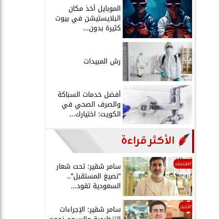
الموبايل أخذ مكان
البلايستيشن في بيوت
كثيرة بدون...
رش المبيدات
أفضل خدمات السباكة
والصرف الصحي في
الكويت: اختيارك...
الأكثر قراءة
الاقتصاد
سامر شقير: تحت شعار
”نصيغ المستقبل”..
السعودية تقود...
الأخبار
سامر شقير: الإجراءات