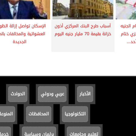
م الجنيه
أسباب طرح البنك المركزي أذون
الإسكان تواصل إزالة الظو
زي ختام
خزانة بقيمة 70 مليار جنيه اليوم
العشوائية والمخالفات بال
حد...
الجديدة
الأخبار
عربي ودولي
الحوادث
التكنولوجيا
المحافظات
المنوعا
تعليم وجامعات
برلمان وسياسة
خدما