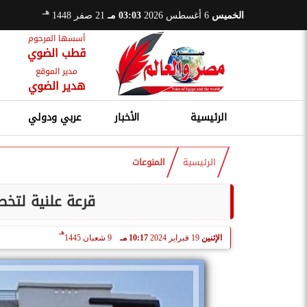
هـ
الخميس
6 أغسطس 2026
03:03 مـ
21 صفر 1448
أسسها المرحوم
قطب الضوي
مدير الموقع
هدير الضوي
الرئيسية
الأخبار
عربي ودولي
الرئيسية
المنوعات
قرعة علنية لتخصيص
هـ
الإثنين
19 فبراير 2024
10:17 مـ
9 شعبان 1445