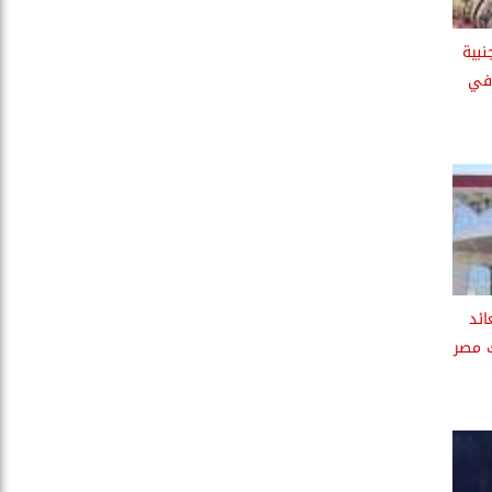
نبية
 الخميس 8-2-2024 في
ائد
ك مصر