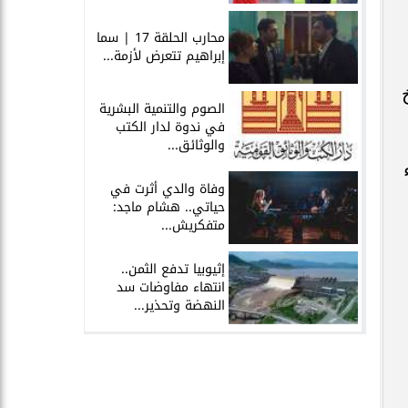
محارب الحلقة 17 | سما
إبراهيم تتعرض لأزمة...
اريخ
الصوم والتنمية البشرية
في ندوة لدار الكتب
والوثائق...
وفاة والدي أثرت في
حياتي.. هشام ماجد:
متفكريش...
إثيوبيا تدفع الثمن..
انتهاء مفاوضات سد
النهضة وتحذير...