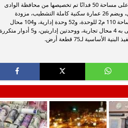
وأوضح وزير الإسكان، أن المشروع يقام على مساحة 50 فدانًا تم تخصيصها من محافظة الوادى
الجديد بنظام المشاركة لإقامة حي سكنى، ويضم 26 عمارة سكنية كاملة التشطيب، مزودة
بالمصاعد، بإجمالى 520 وحدة سكنية بمساحة 110 م2 للوحدة، و52 وحدة إدارية، و104 محال
تجارية، حيث تتكون العمارة من دور أرضى به 4 محال تجارية، ووحدتين إداريتين، و5 أدوار متكرر