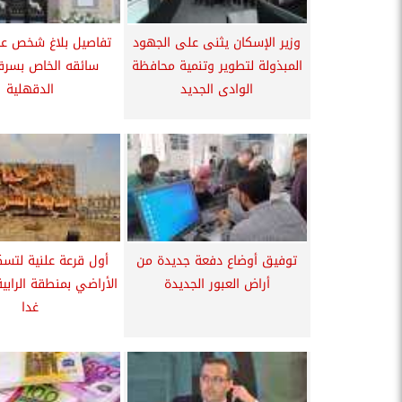
وزير الإسكان يثنى على الجهود
تفاصيل بلاغ شخص عر
المبذولة لتطوير وتنمية محافظة
سائقه الخاص بسرق
الوادى الجديد
الدقهلية
توفيق أوضاع دفعة جديدة من
أول قرعة علنية لتس
أراض العبور الجديدة
الأراضي بمنطقة الرابي
غدا