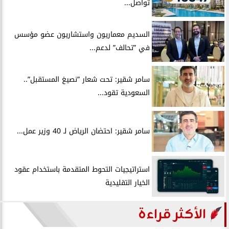
تواصل...
السديم معماريون واستشاريون عضو مؤسس
في ”تحالف” لدعم...
سامر شقير: تحت شعار ”نصيغ المستقبل”..
السعودية تقود...
سامر شقير: احتضان الرياض لـ 40 وزير عمل...
استراتيجيات التحوط المتقدمة باستخدام عقود
الخيار التقليدية
الأكثر قراءة