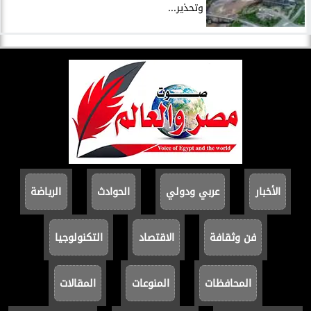
وتحذير...
الأخبار
عربي ودولي
الحوادث
الرياضة
فن وثقافة
الاقتصاد
التكنولوجيا
المحافظات
المنوعات
المقالات