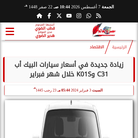
هـ
الجمعة
7 أغسطس 2026
10:44 صـ
22 صفر 1448
أسسها المرحوم
قطب الضوي
مدير الموقع
هدير الضوي
الرئيسية
الاقتصاد
زيادة جديدة في أسعار سيارات البيك أب
C31 وK01S خلال شهر فبراير
هـ
السبت
3 فبراير 2024
05:44 مـ
23 رجب 1445