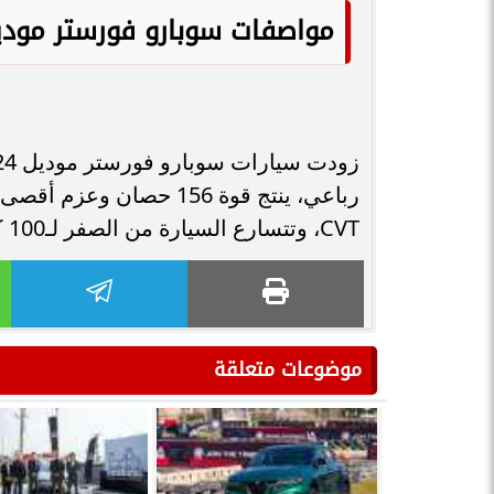
مواصفات سوبارو فورستر موديل 4
CVT، وتتسارع السيارة من الصفر لـ100 كم/س خلال 10.3 ثواني.
موضوعات متعلقة