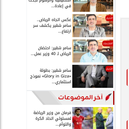
التنظيمية والرسوم نجحت
في إعادة...
الأخبار
عكس اتجاه الرياض..
سامر شقير يكشف سر
ارتفاع...
الاقتصاد
سامر شقير: احتضان
الرياض لـ 40 وزير عمل...
الأخبار
سامر شقير: بطولة
«Glory in Giza» نموذج
استثماري...
آخر الموضوعات
فرمان من وزير الرياضة
لمسئولي اتحاد الكرة
والتوأم...