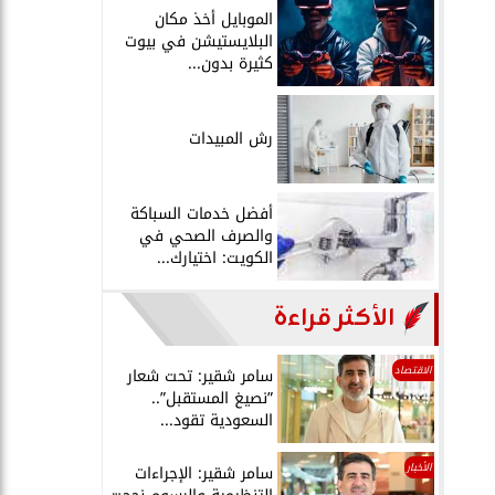
الموبايل أخذ مكان
البلايستيشن في بيوت
كثيرة بدون...
رش المبيدات
أفضل خدمات السباكة
والصرف الصحي في
الكويت: اختيارك...
الأكثر قراءة
الاقتصاد
سامر شقير: تحت شعار
”نصيغ المستقبل”..
السعودية تقود...
الأخبار
سامر شقير: الإجراءات