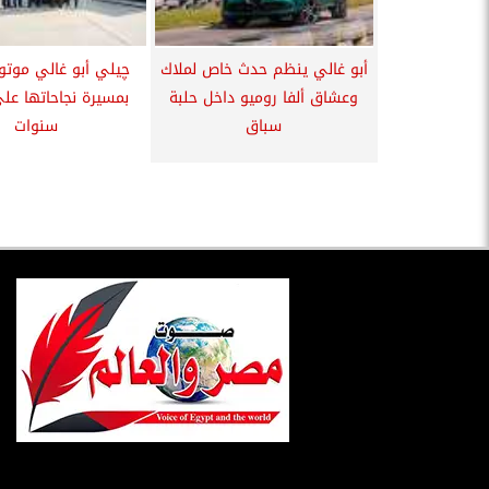
أبو غالي ينظم حدث خاص لملاك
چيلي أبو غالي موتور
وعشاق ألفا روميو داخل حلبة
سباق
سنوات