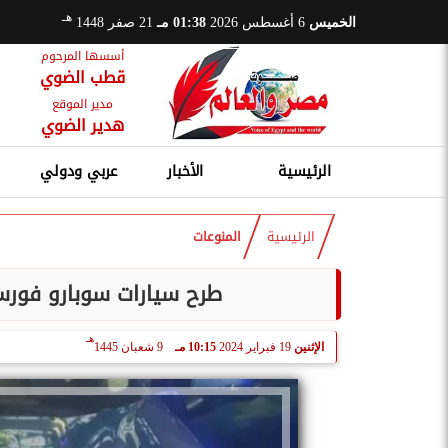
هـ
الخميس
6 أغسطس 2026
01:38 مـ
21 صفر 1448
أسسها المرحوم
قطب الضوي
مدير الموقع
هدير الضوي
الرئيسية
الأخبار
عربي ودولي
الرئيسية
المنوعات
طرح سيارات سوبارو فورستر موديل 2024 بسعر 
هـ
الإثنين
19 فبراير 2024
10:15 مـ
9 شعبان 1445