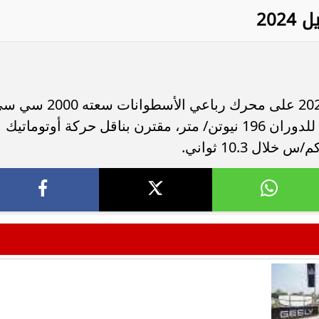
202
زودت سيارات سوبارو فورستر موديل 2024 على محرك رباعي الأسطوانات سعت
رباعي، ينتج قوة 156 حصان وعزم أقصى للدوران 196 نيوتن/ متر، مقترن بناقل حركة أوتوماتيك