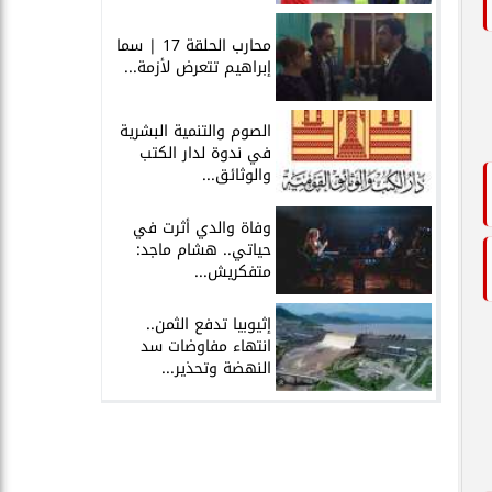
محارب الحلقة 17 | سما
إبراهيم تتعرض لأزمة...
الصوم والتنمية البشرية
في ندوة لدار الكتب
والوثائق...
وفاة والدي أثرت في
حياتي.. هشام ماجد:
متفكريش...
إثيوبيا تدفع الثمن..
انتهاء مفاوضات سد
النهضة وتحذير...