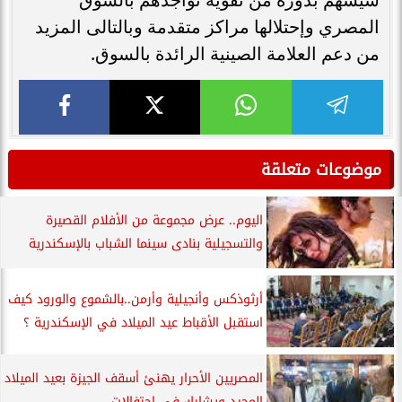
المصري وإحتلالها مراكز متقدمة وبالتالى المزيد
من دعم العلامة الصينية الرائدة بالسوق.
موضوعات متعلقة
اليوم.. عرض مجموعة من الأفلام القصيرة
والتسجيلية بنادى سينما الشباب بالإسكندرية
أرثوذكس وأنجيلية وأرمن..بالشموع والورود كيف
استقبل الأقباط عيد الميلاد في الإسكندرية ؟
المصريين الأحرار يهنئ أسقف الجيزة بعيد الميلاد
المجيد ويشارك في احتفالات...