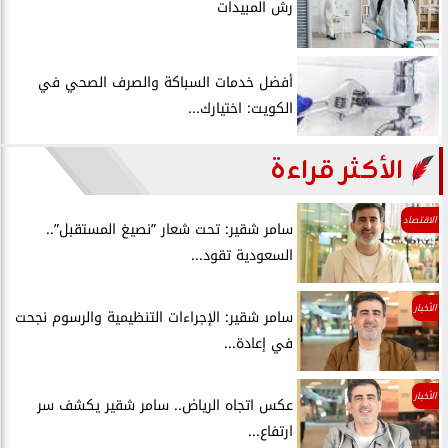
رش المبيدات
أفضل خدمات السباكة والصرف الصحي في
الكويت: اختيارك...
الأكثر قراءة
الاقتصاد
سامر شقير: تحت شعار ”نصيغ المستقبل”..
السعودية تقود...
الأخبار
سامر شقير: الإجراءات التنظيمية والرسوم نجحت
في إعادة...
الأخبار
عكس اتجاه الرياض.. سامر شقير يكشف سر
ارتفاع...