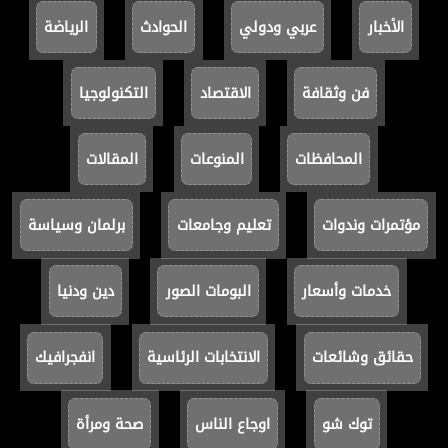
الأخبار
عربي ودولي
الحوادث
الرياضة
فن وثقافة
الاقتصاد
التكنولوجيا
المحافظات
المنوعات
المقالات
مؤتمرات وندوات
تعليم وجامعات
برلمان وسياسة
خدمات وأسعار
البومات الصور
دين ودنيا
حقائق وشائعات
الانتخابات الرئاسية
انفجرافيك
توك شو
اوجاع الناس
صحة ومرأة