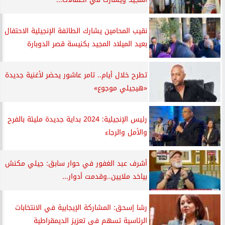
نقيب المحامين يشارك الطائفة الإنجيلية الاحتفال
بعيد الميلاد المجيد بكنيسة قصر الدوبارة
تطرح خلال أيام.. تامر عاشور يحضر لأغنية جديدة
«هيجيلي موجوع»
رئيس الإنجيلية: 2024 بداية جديدة مليئة بالفرح
والأمل والرجاء
أشرف عبد الغفور في حوار سابق: جيلي مكنش
بياخد ملايين..وقدمت أدوار...
رشا إسحق: المشاركة الإيجابية في الانتخابات
الرئاسية تسهم في تعزيز الديمقراطية