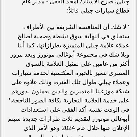
چيلي، صرح الأستاذ/ أمجد الفقى - مدير عام
قطاع سيارات چيلي قائلاً:
' لا شك أن المنافسة الشريفة بين الأطراف
ستخلق في النهاية سوق نشطة وصحية لصالح
عملاء علامة چيلي المتميزة بطرازاتها، كما أننا
وبلا شك فى مجموعة أبوغالى موتورز وبعد مرور
أكثر من عامين على تمثيل العلامة بالسوق
المصرى نتميز بالخبرة المكتسبة لخدمة سيارات
وعملاء چيلي طوال تلك الفترة، وذلك علاوة على
شبكة موزعينا المتميزين والذين يعملون بدورهم
على خدمة العلامة التجارية بكافة الصور الناجحة.'
فى الوقت نفسه أكد الفقى على استعدادات
أبوغالى موتورز لتقديم ثلاث طرازات جديدة سيتم
الإعلان عنها خلال عام 2024 وهو الأمر الذي
سيسهم بدوره من تقوية تواجدهم بالسوق