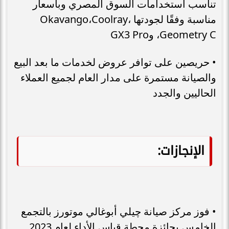
تناسب استخدامات السوق المصري وبأسعار
مناسبة وفقًا لجودتها Okavango،Coolray،
Geometry C، وGX3 Pro
• حريصين على توافر عروض لخدمات ما بعد البيع
والصيانة مستمرة على مدار العام لجميع العملاء
الحاليين والجدد
الإنجازات:
• فوز مركز صيانة چيلي أبوغالي موتورز بالتجمع
الخامس بجائزة محطة قياس الأداء لعام 2023