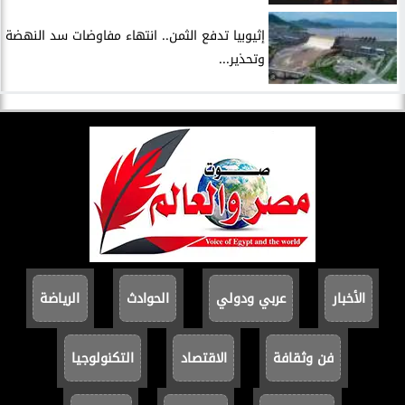
إثيوبيا تدفع الثمن.. انتهاء مفاوضات سد النهضة
وتحذير...
الأخبار
عربي ودولي
الحوادث
الرياضة
فن وثقافة
الاقتصاد
التكنولوجيا