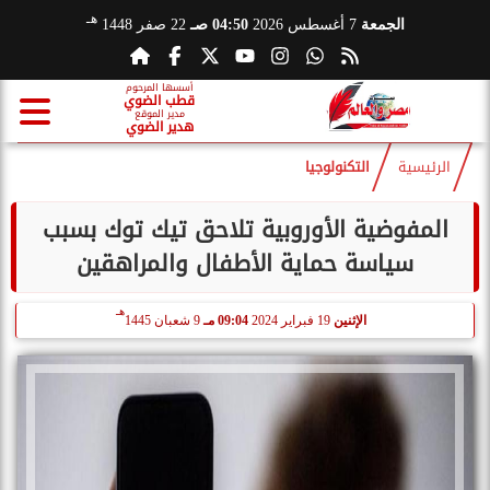
هـ
الجمعة
7 أغسطس 2026
04:50 صـ
22 صفر 1448
أسسها المرحوم
قطب الضوي
مدير الموقع
هدير الضوي
الرئيسية
التكنولوجيا
المفوضية الأوروبية تلاحق تيك توك بسبب
سياسة حماية الأطفال والمراهقين
هـ
الإثنين
19 فبراير 2024
09:04 مـ
9 شعبان 1445