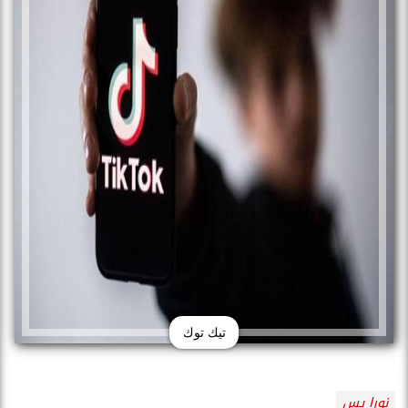
تيك توك
نورا يس