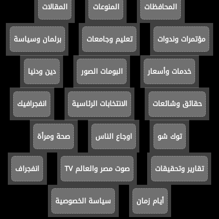
المحافظات
المنوعات
المقالات
مؤتمرات وندوات
تعليم وجامعات
برلمان وسياسة
خدمات وأسعار
البومات الصور
دين ودنيا
حقائق وشائعات
الانتخابات الرئاسية
انفجرافيك
توك شو
اوجاع الناس
صحة ومرأة
تقارير وتحقيقات
صوت مصر والعالم TV
انفجراف
أيام زمان
سياسة الخصوصية