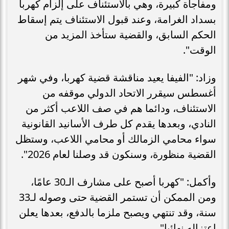
ومفاجأة كبيرة، وهي بالاستئناف على إلزام كهربا
بسداد الغرامة، وعند قبول الاستئناف يتم إسقاط
الحكم السابق، والقضية ستأخذ المزيد من
الوقت".
وزاد: "الفيفا يعيد مناقشة قضية كهربا، وفي شهر
أغسطس سيقرر الاتحاد الدولي موقفه من
الاستئناف، ودائما هم في صف اللاعب أكثر من
النادي، وبعدها يقدم كل طرف الأسانيد القانونية
سواء محامي الزمالك أو محامي اللاعب، وستظل
القضية منظورة، وسنكون قد وصلنا لعام 2026".
وأكمل: "كهربا أصبح على مشارف الـ30 عامًا،
ومن الممكن أن تستمر القضية حتى وصوله لـ33
سنة، وقد تنتهي ويصبح ملزما بالدفع، بعدها يعلن
اعتزاله نهائيا".