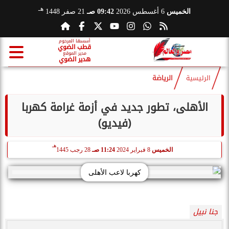
هـ
الخميس
6 أغسطس 2026
09:42 صـ
21 صفر 1448
أسسها المرحوم
قطب الضوي
مدير الموقع
هدير الضوي
الرئيسية
الرياضة
الأهلى، تطور جديد في أزمة غرامة كهربا
(فيديو)
هـ
الخميس
8 فبراير 2024
11:24 صـ
28 رجب 1445
كهربا لاعب الأهلى
جنا نبيل