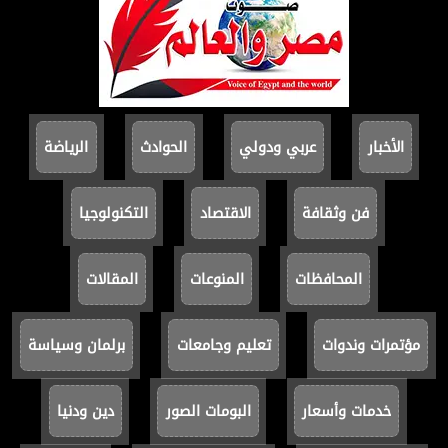
الأخبار
عربي ودولي
الحوادث
الرياضة
فن وثقافة
الاقتصاد
التكنولوجيا
المحافظات
المنوعات
المقالات
مؤتمرات وندوات
تعليم وجامعات
برلمان وسياسة
خدمات وأسعار
البومات الصور
دين ودنيا