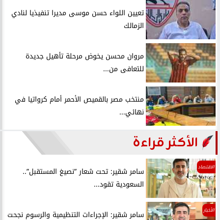
تعيين اللواء حسن موسى مديرا تنفيذيا لنادي
الزمالك
مروان محسن يخوض مرحلة تأهيل جديدة
للتعافى من...
منتخب مصر بالقميص الأحمر أمام كرواتيا في
نهائي...
الأكثر قراءة
الاقتصاد
سامر شقير: تحت شعار ”نصيغ المستقبل”..
السعودية تقود...
الأخبار
سامر شقير: الإجراءات التنظيمية والرسوم نجحت