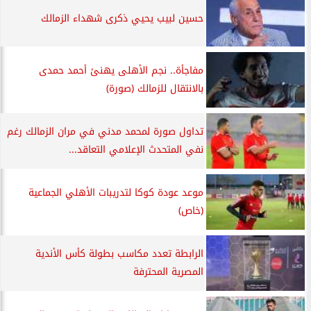
حسين لبيب يحيي ذكرى شهداء الزمالك
مفاجأة.. نجم الأهلى يهنئ أحمد حمدى
بالانتقال للزمالك (صورة)
تداول صورة لمحمد مدني في مران الزمالك رغم
نفي المتحدث الإعلامي التعاقد...
موعد عودة كوكا لتدريبات الأهلي الجماعية
(خاص)
الرابطة تعدد مكاسب بطولة كأس الأندية
المصرية المحترفة