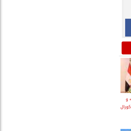
 و
كورال