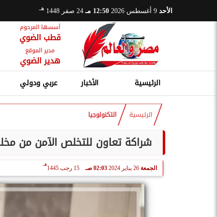
هـ
الأحد
9 أغسطس 2026
12:50 مـ
24 صفر 1448
أسسها المرحوم
قطب الضوي
مدير الموقع
هدير الضوي
الرئيسية
الأخبار
عربي ودولي
الرئيسية
التكنولوجيا
شراكة تعاون للتخلص الآمن من مخلف
هـ
الجمعة
26 يناير 2024
02:03 صـ
15 رجب 1445