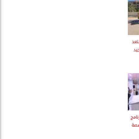
تعد
جيد
نامج
صصة