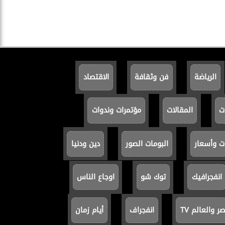
الرياضة
فن وثقافة
الاقتصاد
ت
المقالات
مؤتمرات وندوات
ت وأسعار
البومات الصور
دين ودنيا
انفجرافيك
توك شو
اوجاع الناس
 والعالم TV
انفجراف
أيام زمان