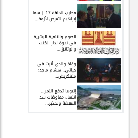
محارب الحلقة 17 | سما
إبراهيم تتعرض لأزمة...
الصوم والتنمية البشرية
في ندوة لدار الكتب
والوثائق...
وفاة والدي أثرت في
حياتي.. هشام ماجد:
متفكريش...
إثيوبيا تدفع الثمن..
انتهاء مفاوضات سد
النهضة وتحذير...