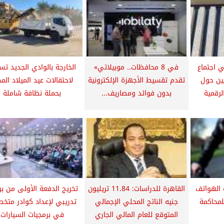
 اجتماع
في 8 محافظات.. موبيلاتي»
الخارجة بالوادي الجديد تس
ضين حول
تقدم تقسيط الأجهزة الإلكترونية
لاحتفالات عيد الميلاد الم
لرقمية
بدون فوائد ومصاريف...
بحملة نظافة شاملة
 الهواتف
القاهرة للدراسات: 11.84 تريليون
تخريج الدفعة الأولى من بر
لمحاكمة
جنيه الناتج المحلي الإجمالي
تدريبي لإعداد كوادر متخ
المتوقع للعام المالي الجاري
في برمجيات السيارات