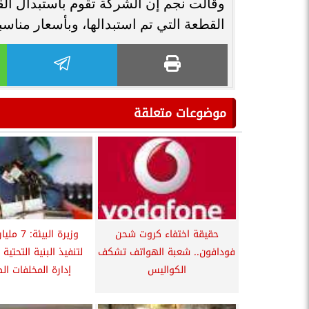
وقالت نجم إن الشركة تقوم باستبدال ال
القطعة التي تم استبدالها، وبأسعار مناسب
موضوعات متعلقة
حقيقة اختفاء كروت شحن
وزيرة البيئ
فودافون.. شعبة الهواتف تشكف
لتنفيذ البنية التحتية
الكواليس
إدارة المخلفات الص