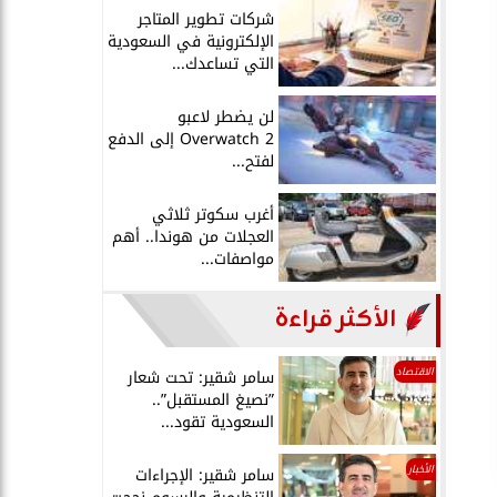
شركات تطوير المتاجر
الإلكترونية في السعودية
التي تساعدك...
لن يضطر لاعبو
Overwatch 2 إلى الدفع
لفتح...
أغرب سكوتر ثلاثي
العجلات من هوندا.. أهم
مواصفات...
الأكثر قراءة
الاقتصاد
سامر شقير: تحت شعار
”نصيغ المستقبل”..
السعودية تقود...
الأخبار
سامر شقير: الإجراءات