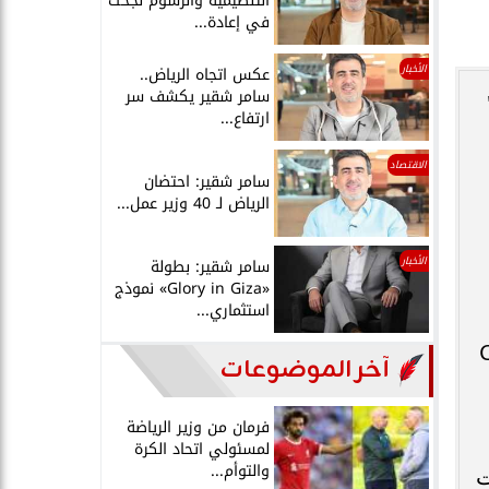
التنظيمية والرسوم نجحت
في إعادة...
الأخبار
عكس اتجاه الرياض..
سامر شقير يكشف سر
ارتفاع...
الاقتصاد
سامر شقير: احتضان
الرياض لـ 40 وزير عمل...
الأخبار
سامر شقير: بطولة
«Glory in Giza» نموذج
استثماري...
توصيات COP27
آخر الموضوعات
فرمان من وزير الرياضة
لمسئولي اتحاد الكرة
والتوأم...
ت