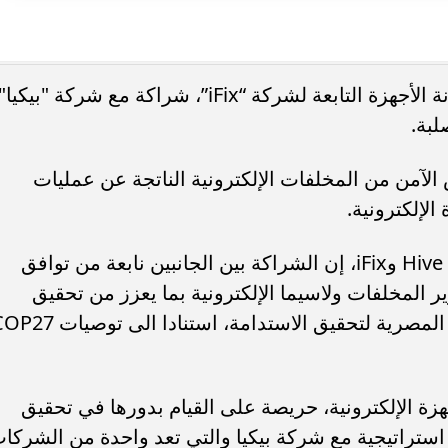
وقعت شركة "Hive" المتخصصة في صيانة الأجهزة التابعة لشركة “iFix”، شراكة مع شركة "بيكيا"
بة.
الآمن من المخلفات الإلكترونية الناتجة عن عمليات
الإلكترونية.
قالت أمنية نجم المدير التنفيذي لشركتي Hive وiFix، إن الشراكة بين الجانبين نابعة من توافق
ر المخلفات ولاسيما الإلكترونية بما يعزز من تحقيق
الاستدامة مما يتماشى مع رؤية الحكومة المصرية لتحقيق الاستدامة، استنادا الى 
ركة Hive لصيانة الأجهزة الإلكترونية، حريصة على القيام بدورها في تحقيق
 استراتيجية مع شركة بيكيا والتي تعد واحدة من الشركا