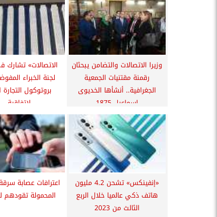
وزيرا الاتصالات والتضامن يبحثان
الاتصالات» تشارك في
رقمنة مقتنيات الجمعية
لجنة الخبراء المفو
الجغرافية.. أنشأها الخديوى
بروتوكول التجارة ا
إسماعيل 1875
لاتفاقية...
«إنفينكس» تشحن 4.2 مليون
اعترافات عصابة سرقة
هاتف ذكي عالميا خلال الربع
المحمولة تقودهم ل
الثالث من 2023