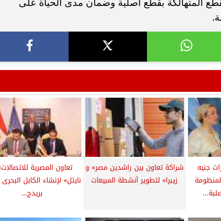
قطع المتهالكة بقطع أصلية وضمان مدى الحياة على
ة.
ة: 7 مليارات جنيه
شراكة تعاون بين راﺷﺪﻳﻦ ﻣﺼﺮ» و
تعاون المصرية للاتصالات»
 لمنظومة
زيبرا» لتطوير أنشطة المبيعات
نايتل» لإنشاء الكابل البحرى 
لبة...
بريدج...