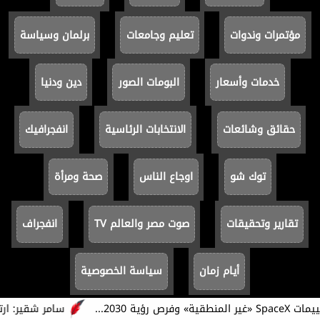
مؤتمرات وندوات
تعليم وجامعات
برلمان وسياسة
خدمات وأسعار
البومات الصور
دين ودنيا
حقائق وشائعات
الانتخابات الرئاسية
انفجرافيك
توك شو
اوجاع الناس
صحة ومرأة
تقارير وتحقيقات
صوت مصر والعالم TV
انفجراف
أيام زمان
سياسة الخصوصية
سامر شقير: ارتفاع 
جميع الحقوق محفوظة ©