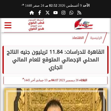
هـ
الأحد
9 أغسطس 2026
02:52 مـ
24 صفر 1448
أسسها المرحوم
قطب الضوي
مدير الموقع
هدير الضوي
الرئيسية
الاقتصاد
القاهرة للدراسات: 11.84 تريليون جنيه الناتج
المحلي الإجمالي المتوقع للعام المالي
الجاري
هـ
الثلاثاء
26 ديسمبر 2023
04:17 مـ
13 جمادى آخر 1445