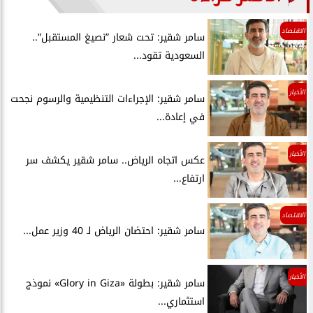
الاقتصاد
سامر شقير: تحت شعار ”نصيغ المستقبل”..
السعودية تقود...
الأخبار
سامر شقير: الإجراءات التنظيمية والرسوم نجحت
في إعادة...
الأخبار
عكس اتجاه الرياض.. سامر شقير يكشف سر
ارتفاع...
الاقتصاد
سامر شقير: احتضان الرياض لـ 40 وزير عمل...
الأخبار
سامر شقير: بطولة «Glory in Giza» نموذج
استثماري...