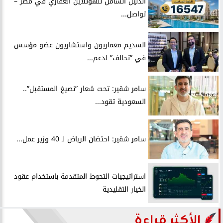
الدليل الشامل للهوتلاين العقاري في مصر –
تواصل...
السديم معماريون واستشاريون عضو مؤسس
في ”تحالف” لدعم...
سامر شقير: تحت شعار ”نصيغ المستقبل”..
السعودية تقود...
سامر شقير: احتضان الرياض لـ 40 وزير عمل...
استراتيجيات التحوط المتقدمة باستخدام عقود
الخيار التقليدية
الأكثر قراءة