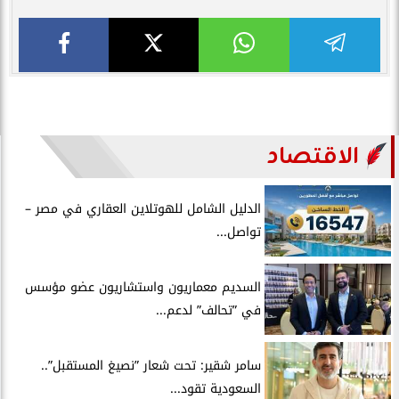
الاقتصاد
الدليل الشامل للهوتلاين العقاري في مصر –
تواصل...
السديم معماريون واستشاريون عضو مؤسس
في ”تحالف” لدعم...
سامر شقير: تحت شعار ”نصيغ المستقبل”..
السعودية تقود...