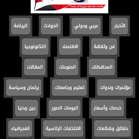
الأخبار
عربي ودولي
الحوادث
الرياضة
فن وثقافة
الاقتصاد
التكنولوجيا
المحافظات
المنوعات
المقالات
مؤتمرات وندوات
تعليم وجامعات
برلمان وسياسة
خدمات وأسعار
البومات الصور
دين ودنيا
حقائق وشائعات
الانتخابات الرئاسية
انفجرافيك