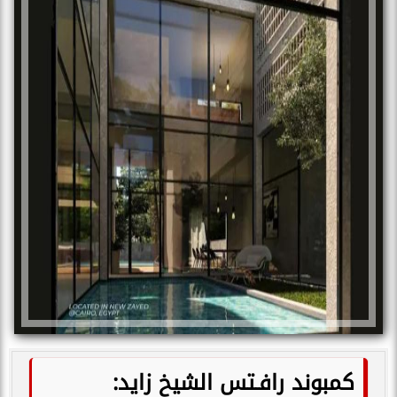
كمبوند رافـتس الشيخ زايد: