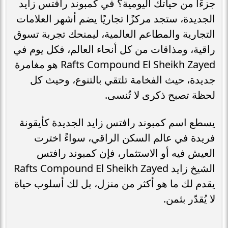
جزءًا من حياتك اليومية؟ في كمبوند رافتس زايد
الجديدة، ستجد مركزًا تجاريًا يضم أشهر العلامات
التجارية والمطاعم العالمية، ليمنحك تجربة تسوق
راقية، ومذاقات من كل أنحاء العالم، فكل يوم في
Rafts Compound El Sheikh Zayed هو مغامرة
جديدة، حيث الفخامة تلتقي بالتنوع، وحيث كل
لحظة تصبح ذكرى لا تُنسى.
يسطع اسم كمبوند رافتس زايد الجديدة كأيقونة
فريدة في عالم السكن الراقي، سواءً اخترت
العيش فيه أو الاستثمار، فإن كمبوند رافتس
الشيخ زايد Rafts Compound El Sheikh Zayed
يقدم لك ما هو أكثر من منزل، بل لك أسلوب حياة
لا يُقدّر بثمن.