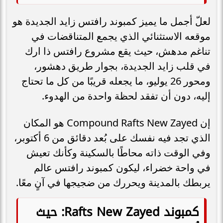
لعلّ أجمل ما يميز كمبوند رافتس زايد الجديدة هو
موقعه الاستثنائي الذي يجمع المتناقضات في
تناغم مدهش، حيث يقع مشروع رافتس ذا ارك
في قلب زايد الجديدة، بجوار طريق دهشور،
ومحور 26 يوليو، ما يجعله قريبًا من كل ما تحتاج
إليه، دون أن تفقد لحظة واحدة من الهدوء.
إن Compound Rafts New Zayed هو المكان
الذي تجد فيه نفسك على بُعد دقائق من 6 أكتوبر،
وفي الوقت ذاته محاطًا بالسكينة وكأنك تعيش
في واحة خضراء، ليكون كمبوند رافتس عالم
يربطك بالمدينة ويحررك من ضجيجها في آنٍ معًا.
كمبوند Rafts New Zayed: حيث