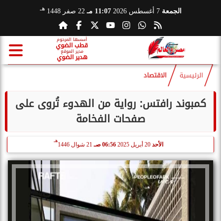
هـ
الجمعة
7 أغسطس 2026
11:07 مـ
22 صفر 1448
أسسها المرحوم
قطب الضوي
مدير الموقع
هدير الضوي
الرئيسية
الاقتصاد
كمبوند رافتس: رواية من الهدوء تُروى على
صفحات الفخامة
هـ
الأحد
20 أبريل 2025
06:56 صـ
21 شوال 1446