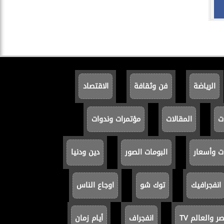
الرياضة
فن وثقافة
الاقتصاد
ت
المقالات
مؤتمرات وندوات
ت وأسعار
البومات الصور
دين ودنيا
انفجرافيك
توك شو
اوجاع الناس
 والعالم TV
انفجراف
أيام زمان