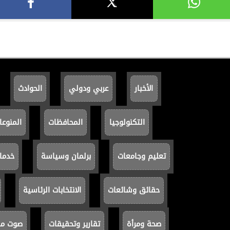
الأخبار
عربي ودولي
الحوادث
التكنولوجيا
المحافظات
المنوعا
تعليم وجامعات
برلمان وسياسة
خدما
حقائق وشائعات
الانتخابات الرئاسية
صحة ومرأة
تقارير وتحقيقات
صوت مصر