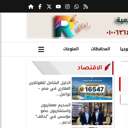
وجيا
المحافظات
المنوعات
الاقتصاد
الدليل الشامل للهوتلاين
العقاري في مصر –
تواصل...
السديم معماريون
واستشاريون عضو
مؤسس في ”تحالف”
لدعم...