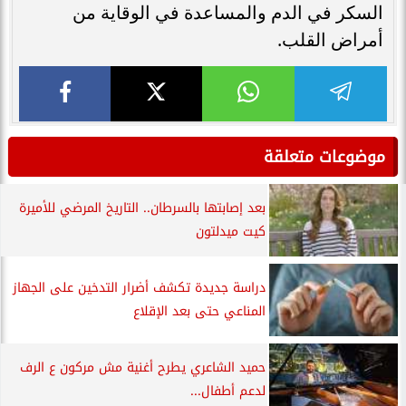
السكر في الدم والمساعدة في الوقاية من
أمراض القلب.
موضوعات متعلقة
بعد إصابتها بالسرطان.. التاريخ المرضي للأميرة
كيت ميدلتون
دراسة جديدة تكشف أضرار التدخين على الجهاز
المناعي حتى بعد الإقلاع
حميد الشاعري يطرح أغنية مش مركون ع الرف
لدعم أطفال...