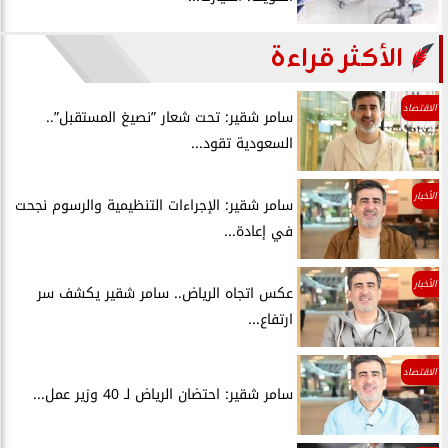
الأكثر قراءة
الاقتصاد
سامر شقير: تحت شعار ”نصيغ المستقبل”..
السعودية تقود...
الأخبار
سامر شقير: الإجراءات التنظيمية والرسوم نجحت
في إعادة...
الأخبار
عكس اتجاه الرياض.. سامر شقير يكشف سر
ارتفاع...
الاقتصاد
سامر شقير: احتضان الرياض لـ 40 وزير عمل...