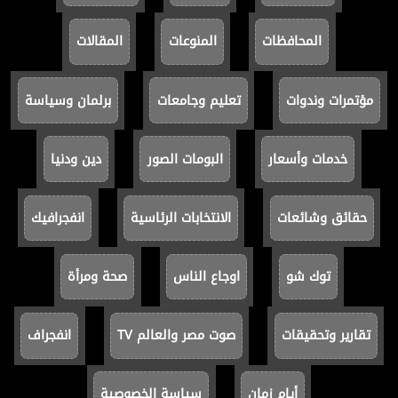
المحافظات
المنوعات
المقالات
مؤتمرات وندوات
تعليم وجامعات
برلمان وسياسة
خدمات وأسعار
البومات الصور
دين ودنيا
حقائق وشائعات
الانتخابات الرئاسية
انفجرافيك
توك شو
اوجاع الناس
صحة ومرأة
تقارير وتحقيقات
صوت مصر والعالم TV
انفجراف
أيام زمان
سياسة الخصوصية