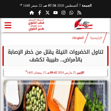
هـ
الجمعة
7 أغسطس 2026
07:56 صـ
22 صفر 1448
أسسها المرحوم
قطب الضوي
مدير الموقع
هدير الضوي
الرئيسية
المنوعات
تناول الخضروات النيئة يقلل من خطر الإصابة
بالأمراض.. طبيبة تكشف
هـ
الإثنين
25 مارس 2024
09:42 مـ
15 رمضان 1445