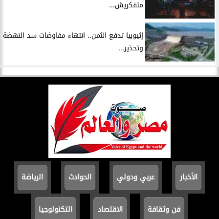
متفكريش...
إثيوبيا تدفع الثمن.. انتهاء مفاوضات سد النهضة
وتحذير...
الأخبار
عربي ودولي
الحوادث
الرياضة
فن وثقافة
الاقتصاد
التكنولوجيا