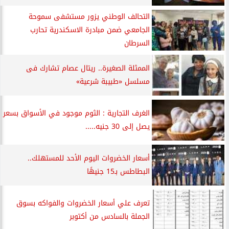
التحالف الوطني يزور مستشفى سموحة
الجامعي ضمن مبادرة الاسكندرية تحارب
السرطان
الممثلة الصغيرة.. ريتال عصام تشارك فى
مسلسل «طبيبة شرعية»
الغرف التجارية : الثوم موجود في الأسواق بسعر
يصل إلى 30 جنيه.....
أسعار الخضروات اليوم الأحد للمستهلك..
البطاطس بـ15 جنيهًا
تعرف علي أسعار الخضروات والفواكه بسوق
الجملة بالسادس من أكتوبر