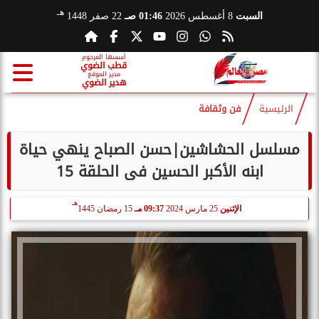
هـ
السبت
8 أغسطس 2026
01:46 صـ
22 صفر 1448
أسسها المرحوم
قطب الضوي
مدير الموقع
هدير الضوي
الرئيسية
فن وثقافة
مسلسل الحشاشين|حسن الصباح ينهي حياة
ابنه الأكبر الحسين فى الحلقة 15
هـ
الإثنين
25 مارس 2024
09:37 مـ
15 رمضان 1445