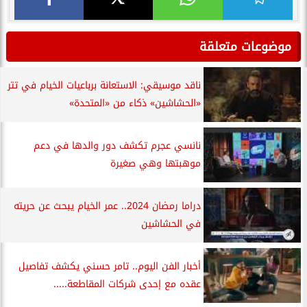
موضوعات متعلقة
ناقد موسيقي: الاستعانة برباعيات الخيام في تتر
«الحشاشين» ذكاء من «المتحدة»
نانسي عجرم تكشف دور والدها في دعم
موهبتها وهي صغيرة
دراما رمضان 2024.. عمر الخيام يبحث عن حريته
في الحشاشين
أخبار الفن اليوم.. تامر حسني يكشف تفاصيل
عقده مع إحدى شركات المقاطعة.....