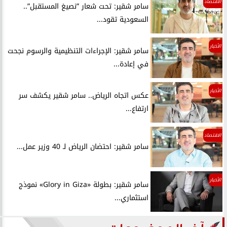
الاقتصاد
سامر شقير: تحت شعار ”نصيغ المستقبل”..
السعودية تقود...
الأخبار
سامر شقير: الإجراءات التنظيمية والرسوم نجحت
في إعادة...
الأخبار
عكس اتجاه الرياض.. سامر شقير يكشف سر
ارتفاع...
الاقتصاد
سامر شقير: احتضان الرياض لـ 40 وزير عمل...
الأخبار
سامر شقير: بطولة «Glory in Giza» نموذج
استثماري...