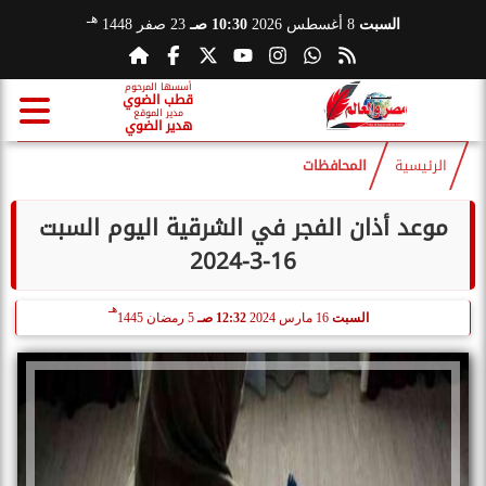
هـ
السبت
8 أغسطس 2026
10:30 صـ
23 صفر 1448
أسسها المرحوم
قطب الضوي
مدير الموقع
هدير الضوي
الرئيسية
المحافظات
موعد أذان الفجر في الشرقية اليوم السبت
16-3-2024
هـ
السبت
16 مارس 2024
12:32 صـ
5 رمضان 1445