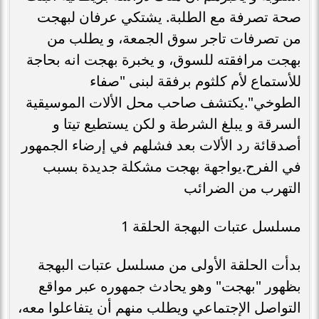
صحة تصرفة مع الطلبة. يشتكي عرفان لبهجت
من تصرفات تاجر سوق الجمعة، و يطلب من
بهجت مرافقته للسوق، و يخبرة بهجت انه بحاجة
للأستماع لأم كلثوم برفقة لبنى "صفاء
الطوخي".يكتشف صاحب محل الألات الموسيقية
السرقة و يبلغ الشرطة و لكن يستطيع تيتا و
أصدقائة رد الألات بعد فشلهم في إرضاء الجمهور
في الفرح.يواجهة بهجت مشكلة جديدة بسبب
التهرب من الضرائب
مسلسل عتبات البهجة الحلقة 1
بدأت الحلقة الأولى من مسلسل عتبات البهجة
بظهور "بهجت" وهو يحادث جمهوره عبر مواقع
التواصل الإجتماعي ويطلب منهم أن يتفاعلوا معه،