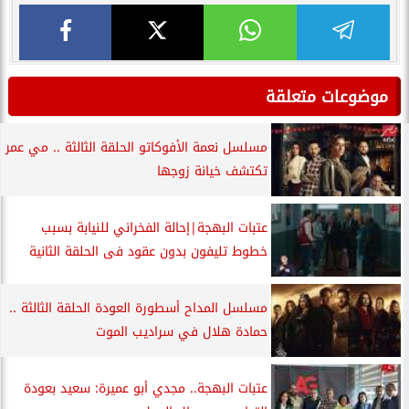
موضوعات متعلقة
مسلسل نعمة الأفوكاتو الحلقة الثالثة .. مي عمر
تكتشف خيانة زوجها
عتبات البهجة|إحالة الفخراني للنيابة بسبب
خطوط تليفون بدون عقود فى الحلقة الثانية
مسلسل المداح أسطورة العودة الحلقة الثالثة ..
حمادة هلال في سراديب الموت
عتبات البهجة.. مجدي أبو عميرة: سعيد بعودة