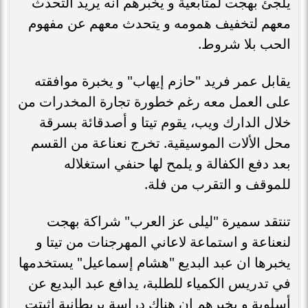
يلجئ بهجت لمتابعية و يخبرهم انه يريد التحدث
معهم لتخفيف همومه و يتحدث معهم عن مفهوم
الحب بلا شروط.
يقابل عمر فريد "حازم إيهاب" و يخبرة موافقته
على العمل معه رغم خطورة تجارة المخدرات من
خلال الدارك ويب، يقوم تيتا و أصدقائة بسرقة
محل الألات الموسيقية. تخرج نعناعة من القسم
بعد دفع الكفالة و يلمح لها حنفي استغلاله
للموقف و التقرب من فلة.
تنتقد سميرة "ليلى عز العرب" شراكة بهجت
لنعناعة و استماعة لاعاني المهرجنات من تيتا و
يخبرها ان عبد البديع "هشام إسماعيل" يستخدمها
في تدريس الكمياء للطلبة، يدافع عبد البديع عن
أسلوبة و يخبرهم ان هناك دراسة بريطانية اثبتت