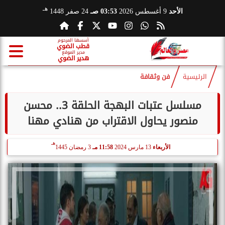
هـ
الأحد
9 أغسطس 2026
03:53 صـ
24 صفر 1448
أسسها المرحوم
قطب الضوي
مدير الموقع
هدير الضوي
الرئيسية
فن وثقافة
مسلسل عتبات البهجة الحلقة 3.. محسن
منصور يحاول الاقتراب من هنادي مهنا
هـ
الأربعاء
13 مارس 2024
11:58 مـ
3 رمضان 1445