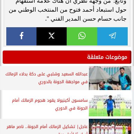
وتابع:"من وجهة نظري أن هناك علامة استفهام
حول استبعاد أحمد فتوح من المنتخب الوطني من
جانب حسام حسن المدير الفني ".
موضوعات متعلقة
عبدالله السعيد وشلبي على دكة بدلاء الزمالك
في مواجهة الجونة بالدوري
سامسون أكينيولا يقود هجوم الزمالك أمام
الجونة في الدوري
عاجل| تشكيل الزمالك أمام الجونة.. ناصر ماهر