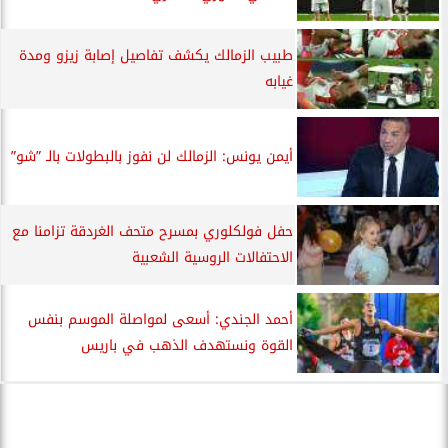
طبيب الزمالك يكشف تفاصيل إصابة زيزو ومدة
غيابه
أيمن يونس: الزمالك لن نفوز بالبطولات بالـ ”شو”
حفل فولكلوري بمسرح متحف الغردقة تزامنا مع
الاحتفالات الروسية الشعبية
أحمد الجندي: أسعى لمواصلة الموسم بنفس
القوة ونستهدف الذهب في باريس