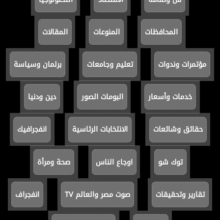
المحافظات
المنوعات
المقالات
مؤتمرات وندوات
تعليم وجامعات
برلمان وسياسة
خدمات وأسعار
البومات الصور
دين ودنيا
حقائق وشائعات
الانتخابات الرئاسية
انفجرافيك
توك شو
اوجاع الناس
صحة ومرأة
تقارير وتحقيقات
صوت مصر والعالم TV
انفجراف