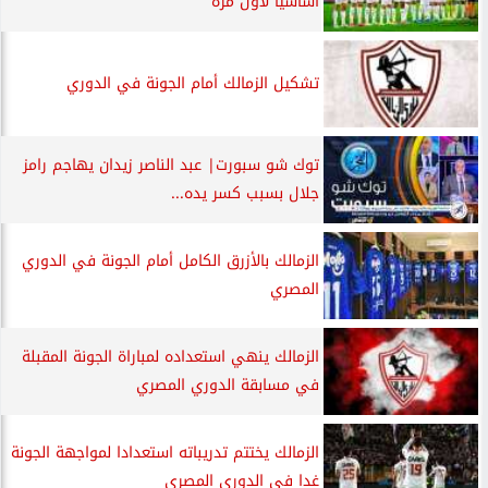
أساسيًا لأول مرة
تشكيل الزمالك أمام الجونة في الدوري
توك شو سبورت| عبد الناصر زيدان يهاجم رامز
جلال بسبب كسر يده...
الزمالك بالأزرق الكامل أمام الجونة في الدوري
المصري
الزمالك ينهي استعداده لمباراة الجونة المقبلة
في مسابقة الدوري المصري
الزمالك يختتم تدريباته استعدادا لمواجهة الجونة
غدا في الدوري المصري