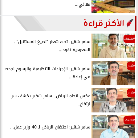
نهائي...
الأكثر قراءة
الاقتصاد
سامر شقير: تحت شعار ”نصيغ المستقبل”..
السعودية تقود...
الأخبار
سامر شقير: الإجراءات التنظيمية والرسوم نجحت
في إعادة...
الأخبار
عكس اتجاه الرياض.. سامر شقير يكشف سر
ارتفاع...
الاقتصاد
سامر شقير: احتضان الرياض لـ 40 وزير عمل...