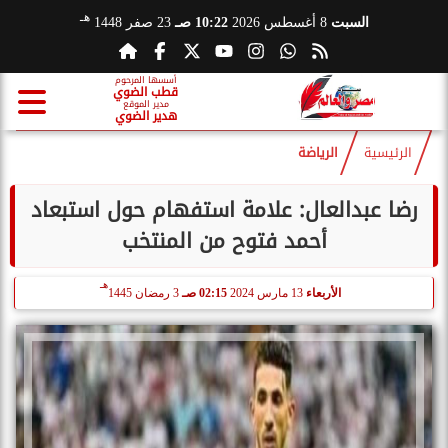
هـ
السبت
8 أغسطس 2026
10:22 صـ
23 صفر 1448
أسسها المرحوم
قطب الضوي
مدير الموقع
هدير الضوي
الرئيسية
الرياضة
رضا عبدالعال: علامة استفهام حول استبعاد
أحمد فتوح من المنتخب
هـ
الأربعاء
13 مارس 2024
02:15 صـ
3 رمضان 1445