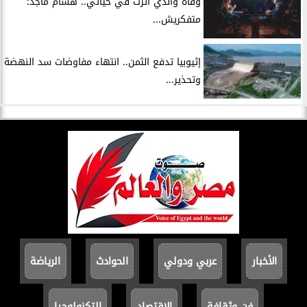
وفاة والدي أثرت في حياتي.. هشام ماجد:
متفكريش...
إثيوبيا تدفع الثمن.. انتهاء مفاوضات سد النهضة
وتحذير...
الأخبار
عربي ودولي
الحوادث
الرياضة
فن وثقافة
الاقتصاد
التكنولوجيا